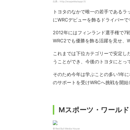
出典：http://esapekkalappi.fi/
トヨタのなかで唯一の若手であるラッ
にWRCデビューを飾るドライバーで
2012年にはフィンランド選手権で
WRC2でも優勝を飾る活躍を見せ、
これまでは下位カテゴリーで安定し
うことができ、今後のトヨタにとっ
そのため今年は学ぶことの多い1年
のサポートを受けWRCへ挑戦を開始
Mスポーツ・ワールド
© Red Bull Media House