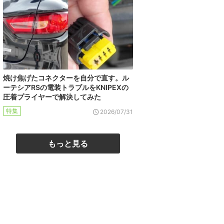
焼け焦げたコネクターを自分で直す。ル
ーテシアRSの電装トラブルをKNIPEXの
圧着プライヤーで解決してみた
特集
2026/07/31
もっと見る