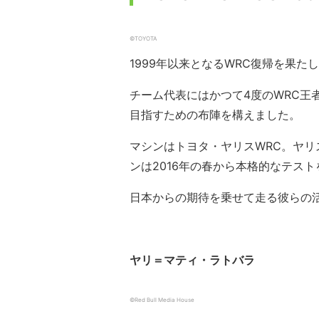
©︎TOYOTA
1999年以来となるWRC復帰を果
チーム代表にはかつて4度のWRC王
目指すための布陣を構えました。
マシンはトヨタ・ヤリスWRC。ヤリ
ンは2016年の春から本格的なテス
日本からの期待を乗せて走る彼らの
ヤリ＝マティ・ラトバラ
©︎Red Bull Media House