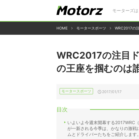
モーターズは
HOME
モータースポーツ
WRC201
WRC2017の注
の王座を掴むのは
モータースポーツ
2017/01/17
目次
いよいよ今週末開幕する2017WR
が一新される今季は、かなりの激戦
ムとドライバーたちをご紹介します