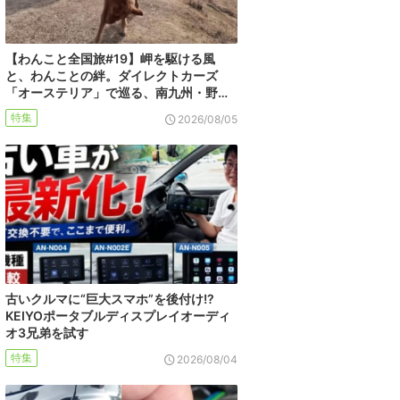
【わんこと全国旅#19】岬を駆ける風
と、わんことの絆。ダイレクトカーズ
「オーステリア」で巡る、南九州・野…
特集
2026/08/05
古いクルマに“巨大スマホ”を後付け!?
KEIYOポータブルディスプレイオーディ
オ3兄弟を試す
特集
2026/08/04