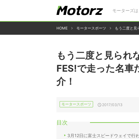
モーターズは
HOME
モータースポーツ
もう二度と見ら
もう二度と見られない？
FES!で走った名
介！
モータースポーツ
2017/03/13
目次
3月12日に富士スピードウェイで行われ