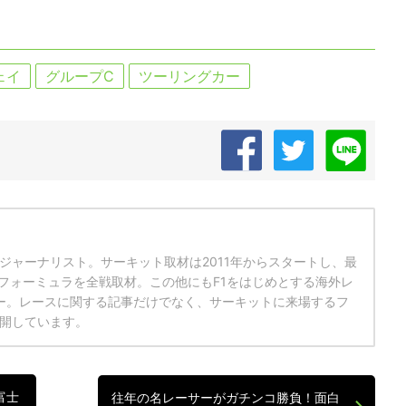
ェイ
グループC
ツーリングカー
ジャーナリスト。サーキット取材は2011年からスタートし、最
パーフォーミュラを全戦取材。この他にもF1をはじめとする海外レ
ー。レースに関する記事だけでなく、サーキットに来場するフ
開しています。
富士
往年の名レーサーがガチンコ勝負！面白