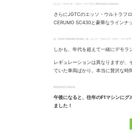
エッソ・ウルトラ・フロー・スープラ（©︎Tomohiro Yoshita）
さらにJGTCのエッソ・ウルトラフロー
CERUMO SC430と豪華なラインナ
左：ZENT CERUMO SC430、右：エッソ・ウルトラ・フロー・スープラ（©︎To
しかも、年代を超えて一緒にデモラ
レギュレーションは異なりますが、
ていた車両ばかり。本当に贅沢な時
©︎Tomohiro Yoshita
午後になると、往年のF1マシンにグ
ました！