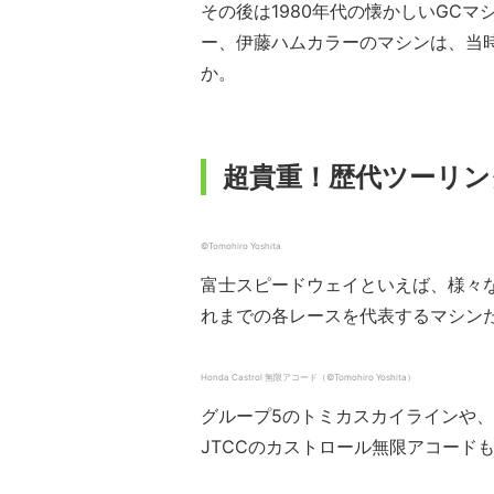
その後は1980年代の懐かしいGC
ー、伊藤ハムカラーのマシンは、当
か。
超貴重！歴代ツーリン
©︎Tomohiro Yoshita
富士スピードウェイといえば、様々
れまでの各レースを代表するマシン
Honda Castrol 無限アコード（©︎Tomohiro Yoshita）
グループ5のトミカスカイラインや、
JTCCのカストロール無限アコード