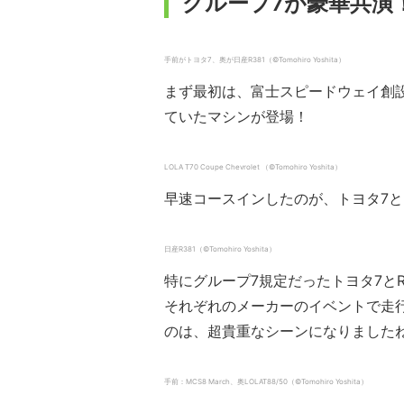
グループ7が豪華共演
手前がトヨタ7、奥が日産R381（©︎Tomohiro Yoshita）
まず最初は、富士スピードウェイ創
ていたマシンが登場！
LOLA T70 Coupe Chevrolet （©︎Tomohiro Yoshita）
早速コースインしたのが、トヨタ7と日産
日産R381（©︎Tomohiro Yoshita）
特にグループ7規定だったトヨタ7と
それぞれのメーカーのイベントで走
のは、超貴重なシーンになりました
手前：MCS8 March、奥LOLAT88/50（©︎Tomohiro Yoshita）