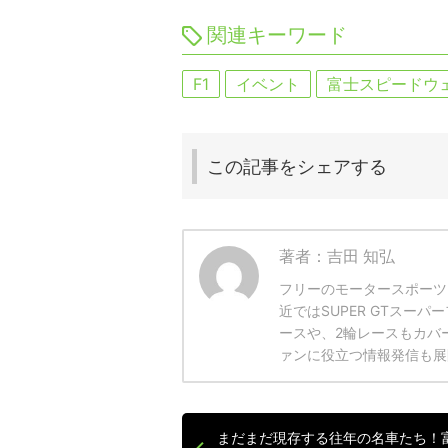
関連キーワード
F1
イベント
富士スピードウ
この記事を
シェアする
著者：吉田 知弘
フリーのモータースポーツ
近ではSUPER GTスー
ースや、2輪レースもカバ
ァンに役立つ情報発信も展
まだまだ現存する往年の名車たち！