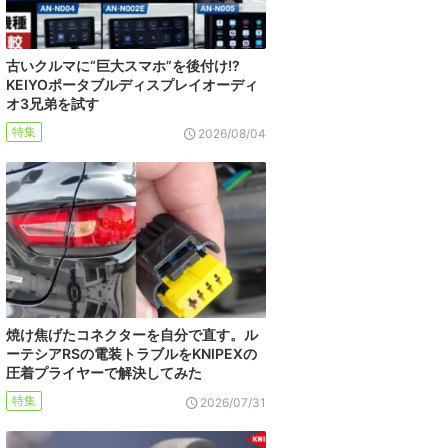
古いクルマに“巨大スマホ”を後付け!?
KEIYOポータブルディスプレイオーディ
オ3兄弟を試す
特集
2026/08/04
焼け焦げたコネクターを自分で直す。ル
ーテシアRSの電装トラブルをKNIPEXの
圧着プライヤーで解決してみた
特集
2026/07/31