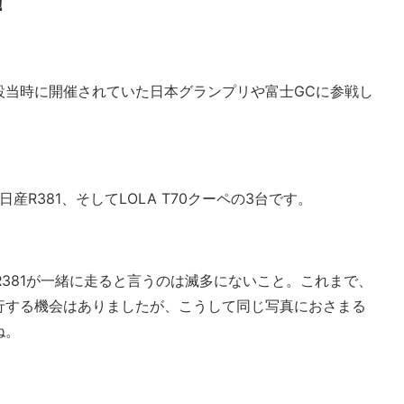
！
設当時に開催されていた日本グランプリや富士GCに参戦し
R381、そしてLOLA T70クーペの3台です。
R381が一緒に走ると言うのは滅多にないこと。これまで、
行する機会はありましたが、こうして同じ写真におさまる
ね。