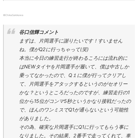
©ChikaSakikawa
谷口信輝コメント
まずは、片岡選手に謝りたいです！すいません
ね。僕がQ2に行っちゃって(笑)
本当に今日の練習走行が終わるころには流れ的に
はNEWタイヤを片岡選手が履いて、僕は中古しか
乗ってなかったので、Q１に僕が行ってクリアし
て、片岡選手をアタックするというのがセオリー
かな？というところだったのですが、練習走行の1
位から15位がコンマ5秒というかなり接戦だったの
で、ほんのワンミスでQ1が通らないという可能性
がありました。
その為、確実な片岡選手にQ1に行ってもらう事に
なりました。その結果、2番手で走ってくれて、車