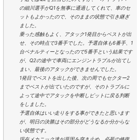
の細川選手がQ1を無事に通過してくれて、車のセ
ットもよかったので、そのままの状態で引き継ぎ
ました。
乗った感触もよく、アタック1発目からベストが出
せ、その時点で3番手でした。予選自体も6番手、1
台ペナルティーとなったので5番手という結果です
が、Q2の途中で車両にエンジントラブルが出てし
まい、最後のアタックができませんでした。
1発目でベストを出した後、次の周でもセクター2
までベストが出ていたのですが、そのトラブルに
よって途中でアタックを中断しピットに戻る判断
をしました。
予選自体はいい走りをする事ができたと思います
が、明日の決勝はその部分がどうなるか分からな
い状態です。
現在メカニック達が原因を突き止め、必死の修復