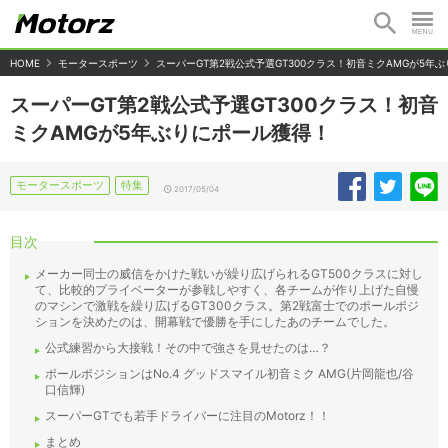
HOME
モータースポーツ
スーパーGT第2戦公式予選GT300クラス！初音ミクAMGが5年
スーパーGT第2戦公式予選GT300クラス！初音
ミクAMGが5年ぶりにポール獲得！
モータースポーツ
特集
2017/05/04
目次
メーカー同士の威信をかけた戦いが繰り広げられるGT500クラスに対し
て、比較的プライベーターが参戦しやすく、各チームが作り上げた自慢
のマシンで激戦を繰り広げるGT300クラス。第2戦富士でのポールポジ
ションを決めたのは、開幕戦で優勝を手にしたあのチームでした。
公式練習から大接戦！その中で強さを見せたのは…？
ポールポジションはNo.4 グッドスマイル初音ミク AMG(片岡龍也/谷
口信輝)
スーパーGTでも若手ドライバーに注目のMotorz！！
まとめ