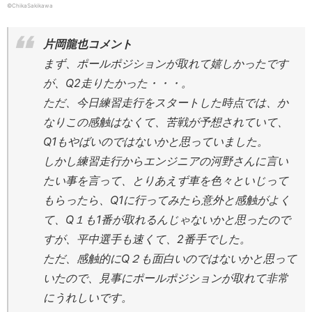
©ChikaSakikawa
片岡龍也コメント
まず、ポールポジションが取れて嬉しかったです
が、Q2走りたかった・・・。
ただ、今日練習走行をスタートした時点では、か
なりこの感触はなくて、苦戦が予想されていて、
Q1もやばいのではないかと思っていました。
しかし練習走行からエンジニアの河野さんに言い
たい事を言って、とりあえず車を色々といじって
もらったら、Q1に行ってみたら意外と感触がよく
て、Q１も1番が取れるんじゃないかと思ったので
すが、平中選手も速くて、2番手でした。
ただ、感触的にQ２も面白いのではないかと思って
いたので、見事にポールポジションが取れて非常
にうれしいです。