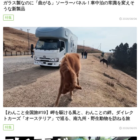
ガラス製なのに「曲がる」ソーラーパネル！車中泊の常識を変えそ
うな新製品
特集
2026/08/06
【わんこと全国旅#19】岬を駆ける風と、わんことの絆。ダイレク
トカーズ「オーステリア」で巡る、南九州・野生動物を訪ねる旅
特集
2026/08/05