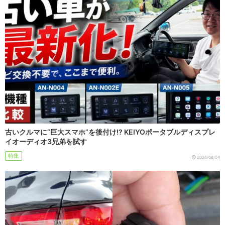
古いクルマに“巨大スマホ”を後付け!? KEIYOポータブルディスプレ
イオーディオ3兄弟を試す
特集
2026/08/04