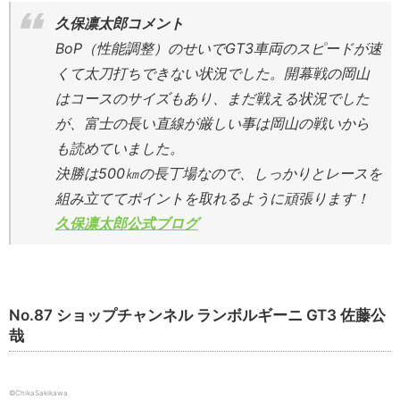
久保凛太郎コメント
BoP（性能調整）のせいでGT3車両のスピードが速
くて太刀打ちできない状況でした。開幕戦の岡山
はコースのサイズもあり、まだ戦える状況でした
が、富士の長い直線が厳しい事は岡山の戦いから
も読めていました。
決勝は500㎞の長丁場なので、しっかりとレースを
組み立ててポイントを取れるように頑張ります！
久保凛太郎公式ブログ
No.87 ショップチャンネル ランボルギーニ GT3 佐藤公
哉
©ChikaSakikawa