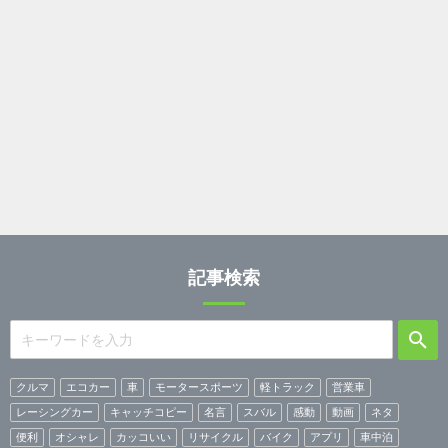
記事検索
クルマ
エコカー
車
モータースポーツ
軽トラック
営業車
レーシングカー
キャッチコピー
名言
スバル
感動
動画
ネタ
便利
オシャレ
カッコいい
リサイクル
バイク
アプリ
車中泊