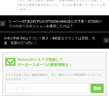
トとして様々な媒体で奮闘中！ 自身の体験やチャレンジを通して、
大好きな世界の魅力を伝えたい。 そんな記事を書いていきたいと思
います。
スーパーGT第2戦”FUJI GT500kmRACE公式予選！GT500ク
ラスのポールポジションを獲得したのは？
今年のFIA-F4はアツい！第３・4戦富士ラウンドは宮田、大
湯、笹原の三つ巴に！
Motorzのメルマガ登録して
モータースポーツの最新情報を！
サイトでは見られない編集部裏話や、月に一度のメルマガ限定豪華プレゼントも
もらえるかも！？
登録