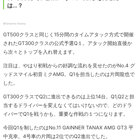
は…？
©︎Tomohiro Yoshita
GT500クラスと同じく15分間のタイムアタック方式で開催
されたGT300クラスの公式予選Q１。アタック開始直後か
ら次々とトップを入れ替えます。
注目は、やはり初戦からの好調な流れを見せたのがNo.4 グ
ッドスマイル初音ミクAMG。Q1を担当したのは片岡龍也で
した。
GT300クラスでQ2に進出できるのは上位14台。Q1,Q2と担
当するドライバーを変えなくてはいけないので、どのドラ
イバーでQ1を戦うかも、重要な作戦の１つになります。
今回Q1を制したのはNo.11 GAINNER TANAX AMG GT3 平
中克幸。4号車の片岡は2位でのQ2進出でした。