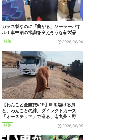
ガラス製なのに「曲がる」ソーラーパネ
ル！車中泊の常識を変えそうな新製品
特集
2026/08/06
【わんこと全国旅#19】岬を駆ける風
と、わんことの絆。ダイレクトカーズ
「オーステリア」で巡る、南九州・野…
特集
2026/08/05