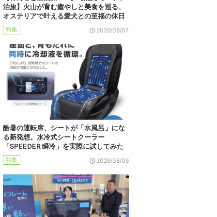
泊旅】火山が育む癒やしと美食を巡る、
オステリアで叶える愛犬との至福の休日
特集
2026/08/07
酷暑の運転席、シートが「水風呂」にな
る新発想。水冷式シートクーラー
「SPEEDER 瞬冷」を実際に試してみた
特集
2026/08/06