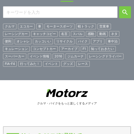
クルマ
エコカー
車
モータースポーツ
軽トラック
営業車
レーシングカー
キャッチコピー
名言
スバル
感動
動画
ネタ
便利
オシャレ
カッコいい
リサイクル
バイク
アプリ
車中泊
キュレーション
コンセプトカー
アーカイブ
F1
知っておきたい
スーパーカー
イベント情報
2016
ジムカーナ
レーシングドライバー
FIA-F4
行ってみた！
イベント
グッズ
レース
クルマ・バイクをもっと楽しくするメディア