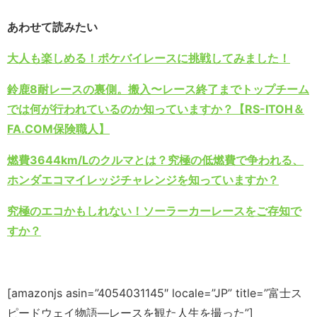
あわせて読みたい
大人も楽しめる！ポケバイレースに挑戦してみました！
鈴鹿8耐レースの裏側。搬入〜レース終了までトップチーム
では何が行われているのか知っていますか？【RS-ITOH＆
FA.COM保険職人】
燃費3644km/Lのクルマとは？究極の低燃費で争われる、
ホンダエコマイレッジチャレンジを知っていますか？
究極のエコかもしれない！ソーラーカーレースをご存知で
すか？
[amazonjs asin=”4054031145″ locale=”JP” title=”富士ス
ピードウェイ物語―レースを観た人生を撮った”]