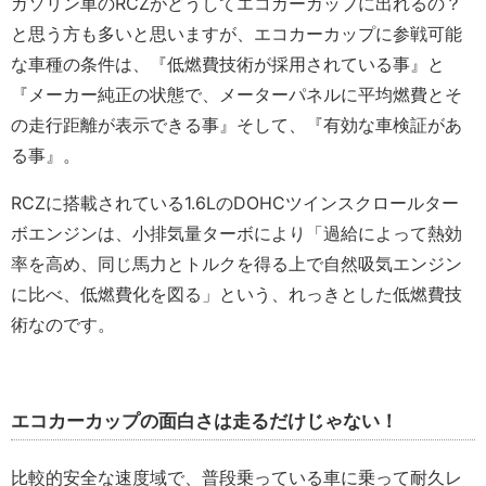
ガソリン車のRCZがどうしてエコカーカップに出れるの？
と思う方も多いと思いますが、エコカーカップに参戦可能
な車種の条件は、『低燃費技術が採用されている事』と
『メーカー純正の状態で、メーターパネルに平均燃費とそ
の走行距離が表示できる事』そして、『有効な車検証があ
る事』。
RCZに搭載されている1.6LのDOHCツインスクロールター
ボエンジンは、小排気量ターボにより「過給によって熱効
率を高め、同じ馬力とトルクを得る上で自然吸気エンジン
に比べ、低燃費化を図る」という、れっきとした低燃費技
術なのです。
エコカーカップの面白さは走るだけじゃない！
比較的安全な速度域で、普段乗っている車に乗って耐久レ