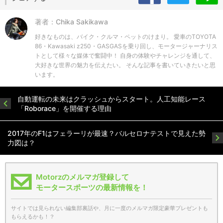
著者：Chika Sakikawa
好きなものは、バイク・クルマ・ペットのけまり。 愛車のTOYOTA
86・Kawasaki z250・GASGASを乗り回し、モータージャーナリス
トとして様々な媒体で奮闘中！ 自身の体験やチャレンジを通して、
大好きな世界の魅力を伝えたい。 そんな記事を書いていきたいと思
います。
自動運転の未来はクラッシュからスタート。人工知能レース
「Roborace」を開催する理由
2017年のF1はフェラーリが最速？バルセロナテストで見えた勢
力図は？
Motorzのメルマガ登録して
モータースポーツの最新情報を！
サイトでは見られない編集部裏話や、月に一度のメルマガ限定豪華プレゼントも
もらえるかも！？