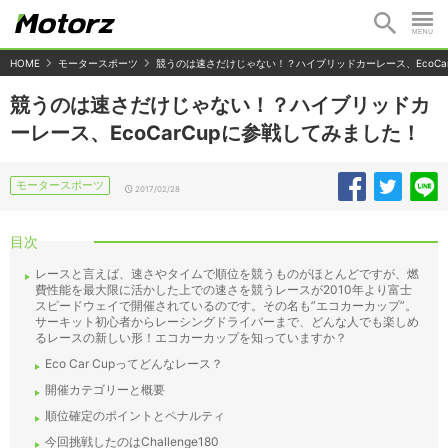
HOME
モータースポーツ
競うのは速さだけじゃない！？ハイブリッドカーレース、EcoCa
競うのは速さだけじゃない！？ハイブリッドカ
ーレース、EcoCarCupに参戦してみました！
モータースポーツ
2017/02/28
目次
レースと言えば、速さやタイムで順位を競うものがほとんどですが、燃
費性能を最大限に活かした上での速さを競うレースが2010年より富士
スピードウェイで開催されているのです。その名も”エコカーカップ”。
サーキット初心者からレーシングドライバーまで、どんな人でも楽しめ
るレースの新しい形！エコカーカップを知っていますか？
Eco Car Cupってどんなレース？
開催カテゴリーと概要
順位確定のポイントとペナルティ
今回挑戦したのはChallenge180