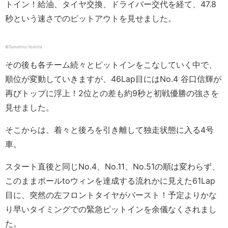
トイン！給油、タイヤ交換、ドライバー交代を経て、47.8
秒という速さでのピットアウトを見せました。
©︎Tomohiro Yoshita
その後も各チーム続々とピットインをこなしていく中で、
順位が変動していきますが、46Lap目にはNo.4 谷口信輝が
再びトップに浮上！2位との差も約9秒と初戦優勝の強さを
見せました。
そこからは、着々と後ろを引き離して独走状態に入る4号
車。
スタート直後と同じNo.4、No.11、No.51の順は変わらず、
このままポールtoウィンを達成する流れかに見えた61Lap
目に、突然の左フロントタイヤがバースト！予定よりかな
り早いタイミングでの緊急ピットインを余儀なくされまし
た。