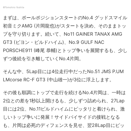
©Tomohiro Yoshita
まずは、ポールポジションスタートのNo.4 グッドスマイル
初音ミクAMG (片岡龍也)がスタートを決め、そのままトッ
プを守り切ります。続いて、No11 GAINER TANAX AMG
GT3 (ビヨン・ビルドハイム)、No.9 GULF NAC
PORSCHE911 (峰尾 恭輔)とトップ争いを展開するも、少し
ずつ後続を引き離していくNo.4片岡。
そんな中、5Lap目には4位走行中だったNo.51 JMS P.UM
LMcorse RC-F GT3 (中山雄一)が3位に浮上します。
その後も順調にトップで走行を続けるNo.4片岡は、一時は
2位との差を1秒以上開けるも、少しずつ詰められ、27Lap
目には2位、No.11ビルドハイムにピッタリと着けられ、激
しいトップ争いに発展！サイドバイサイドの接戦となる
も、片岡は必死のディフェンスを見せ、翌28Lap目にピッ