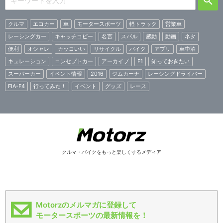
クルマ
エコカー
車
モータースポーツ
軽トラック
営業車
レーシングカー
キャッチコピー
名言
スバル
感動
動画
ネタ
便利
オシャレ
カッコいい
リサイクル
バイク
アプリ
車中泊
キュレーション
コンセプトカー
アーカイブ
F1
知っておきたい
スーパーカー
イベント情報
2016
ジムカーナ
レーシングドライバー
FIA-F4
行ってみた！
イベント
グッズ
レース
クルマ・バイクをもっと楽しくするメディア
Motorzのメルマガに登録して
モータースポーツの最新情報を！