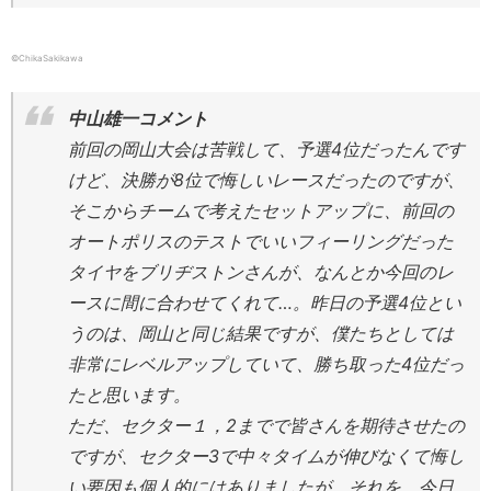
©ChikaSakikawa
中山雄一コメント
前回の岡山大会は苦戦して、予選4位だったんです
けど、決勝が8位で悔しいレースだったのですが、
そこからチームで考えたセットアップに、前回の
オートポリスのテストでいいフィーリングだった
タイヤをブリヂストンさんが、なんとか今回のレ
ースに間に合わせてくれて…。昨日の予選4位とい
うのは、岡山と同じ結果ですが、僕たちとしては
非常にレベルアップしていて、勝ち取った4位だっ
たと思います。
ただ、セクター１，2までで皆さんを期待させたの
ですが、セクター3で中々タイムが伸びなくて悔し
い要因も個人的にはありましたが、それを、今日