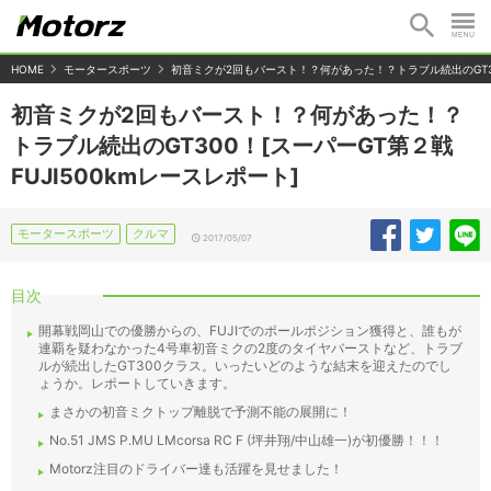
HOME
モータースポーツ
初音ミクが2回もバースト！？何があった！？トラブル続出のGT300
初音ミクが2回もバースト！？何があった！？
トラブル続出のGT300！[スーパーGT第２戦
FUJI500kmレースレポート]
モータースポーツ
クルマ
2017/05/07
目次
開幕戦岡山での優勝からの、FUJIでのポールポジション獲得と、誰もが
連覇を疑わなかった4号車初音ミクの2度のタイヤバーストなど、トラブ
ルが続出したGT300クラス。いったいどのような結末を迎えたのでし
ょうか。レポートしていきます。
まさかの初音ミクトップ離脱で予測不能の展開に！
No.51 JMS P.MU LMcorsa RC F (坪井翔/中山雄一)が初優勝！！！
Motorz注目のドライバー達も活躍を見せました！