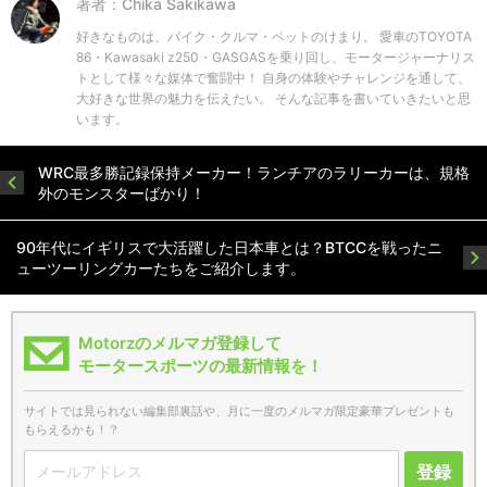
著者：Chika Sakikawa
好きなものは、バイク・クルマ・ペットのけまり。 愛車のTOYOTA
86・Kawasaki z250・GASGASを乗り回し、モータージャーナリス
トとして様々な媒体で奮闘中！ 自身の体験やチャレンジを通して、
大好きな世界の魅力を伝えたい。 そんな記事を書いていきたいと思
います。
WRC最多勝記録保持メーカー！ランチアのラリーカーは、規格
外のモンスターばかり！
90年代にイギリスで大活躍した日本車とは？BTCCを戦ったニ
ューツーリングカーたちをご紹介します。
Motorzのメルマガ登録して
モータースポーツの最新情報を！
サイトでは見られない編集部裏話や、月に一度のメルマガ限定豪華プレゼントも
もらえるかも！？
登録