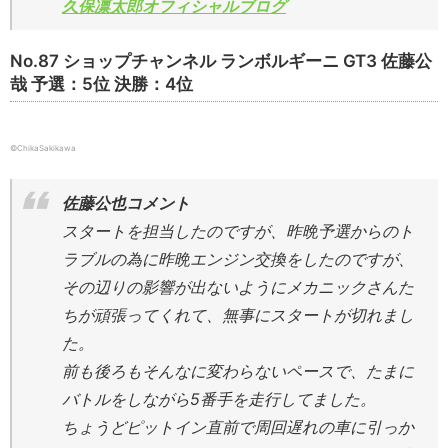
久保凛太郎オフィシャルブログ
No.87 ショップチャンネル ランボルギーニ GT3 佐藤公
哉 予選：5位 決勝：4位
©ChikaSakikawa
佐藤公也コメント
スタートを担当したのですが、昨晩予選からのト
ラブルの為に昨晩エンジン交換をしたのですが、
その辺りの影響が出ないようにメカニックさんた
ちが頑張ってくれて、無事にスタートが切れまし
た。
前も後ろもそんなに変わらないペースで、たまに
バトルをしながら5番手を走行してました。
ちょうどピットイン直前で周回遅れの車に引っか