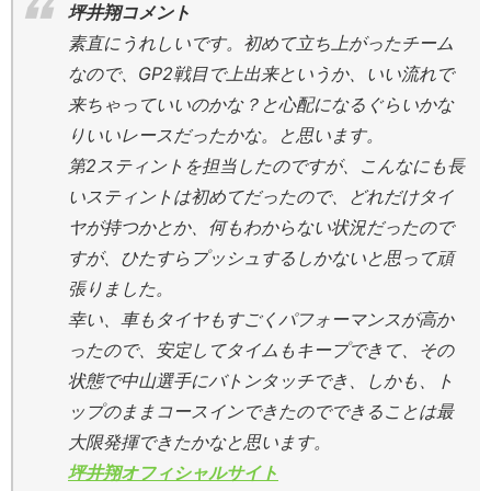
坪井翔コメント
素直にうれしいです。初めて立ち上がったチーム
なので、GP2戦目で上出来というか、いい流れで
来ちゃっていいのかな？と心配になるぐらいかな
りいいレースだったかな。と思います。
第2スティントを担当したのですが、こんなにも長
いスティントは初めてだったので、どれだけタイ
ヤが持つかとか、何もわからない状況だったので
すが、ひたすらプッシュするしかないと思って頑
張りました。
幸い、車もタイヤもすごくパフォーマンスが高か
ったので、安定してタイムもキープできて、その
状態で中山選手にバトンタッチでき、しかも、ト
ップのままコースインできたのでできることは最
大限発揮できたかなと思います。
坪井翔オフィシャルサイト