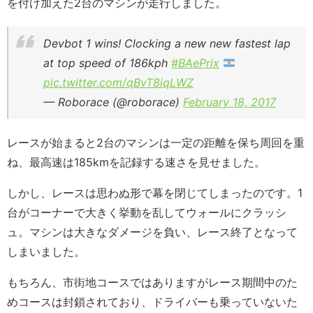
を付け加えた2台のマシンが走行しました。
Devbot 1 wins! Clocking a new new fastest lap
at top speed of 186kph
#BAePrix
pic.twitter.com/qBvT8iqLWZ
— Roborace (@roborace)
February 18, 2017
レースが始まると2台のマシンは一定の距離を保ち周回を重
ね、最高速は185kmを記録する速さを見せました。
しかし、レースは思わぬ形で幕を閉じてしまったのです。1
台がコーナーで大きく挙動を乱してウォールにクラッシ
ュ。マシンは大きなダメージを負い、レース終了となって
しまいました。
もちろん、市街地コースではありますがレース期間中のた
めコースは封鎖されており、ドライバーも乗っていないた