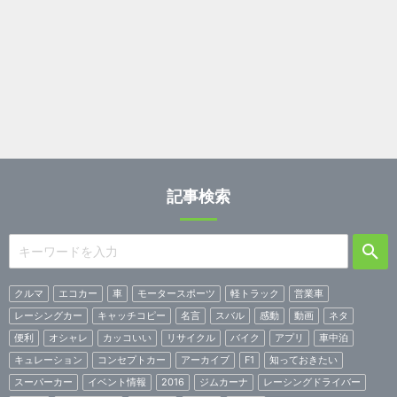
記事検索
クルマ
エコカー
車
モータースポーツ
軽トラック
営業車
レーシングカー
キャッチコピー
名言
スバル
感動
動画
ネタ
便利
オシャレ
カッコいい
リサイクル
バイク
アプリ
車中泊
キュレーション
コンセプトカー
アーカイブ
F1
知っておきたい
スーパーカー
イベント情報
2016
ジムカーナ
レーシングドライバー