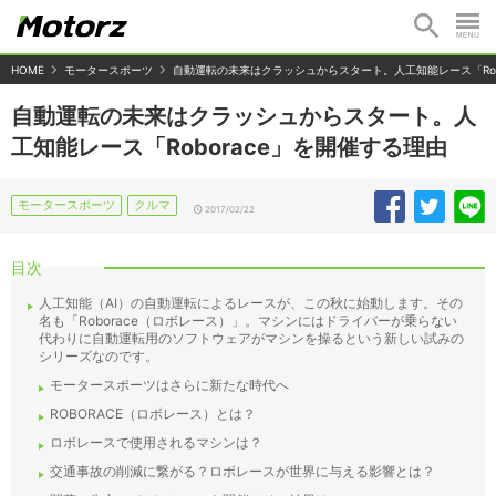
HOME
モータースポーツ
自動運転の未来はクラッシュからスタート。人工知能レース「Rob
自動運転の未来はクラッシュからスタート。人
工知能レース「Roborace」を開催する理由
モータースポーツ
クルマ
2017/02/22
目次
人工知能（AI）の自動運転によるレースが、この秋に始動します。その
名も「Roborace（ロボレース）」。マシンにはドライバーが乗らない
代わりに自動運転用のソフトウェアがマシンを操るという新しい試みの
シリーズなのです。
モータースポーツはさらに新たな時代へ
ROBORACE（ロボレース）とは？
ロボレースで使用されるマシンは？
交通事故の削減に繋がる？ロボレースが世界に与える影響とは？