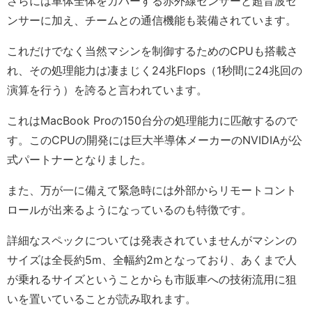
さらには車体全体をカバーする赤外線センサーと超音波セ
ンサーに加え、チームとの通信機能も装備されています。
これだけでなく当然マシンを制御するためのCPUも搭載さ
れ、その処理能力は凄まじく24兆Flops（1秒間に24兆回の
演算を行う）を誇ると言われています。
これはMacBook Proの150台分の処理能力に匹敵するので
す。このCPUの開発には巨大半導体メーカーのNVIDIAが公
式パートナーとなりました。
また、万が一に備えて緊急時には外部からリモートコント
ロールが出来るようになっているのも特徴です。
詳細なスペックについては発表されていませんがマシンの
サイズは全長約5m、全幅約2mとなっており、あくまで人
が乗れるサイズということからも市販車への技術流用に狙
いを置いていることが読み取れます。