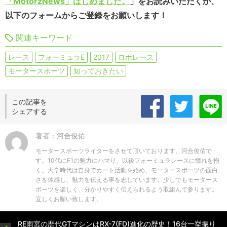
「MotorzNews」はじめました。
」をお読みいただくか、
以下のフォームからご登録をお願いします！
関連キーワード
レース
フォーミュラE
2017
ロボレース
モータースポーツ
知っておきたい
この記事を
シェアする
著者：河合俊佑
モータースポーツライターをさせて頂いております、河合俊佑で
す。10代にF1の魅力にハマり、以後フォーミュラレースに憧れを抱
く。大学時代は自身でカート活動を始め、モータースポーツの面白
さを体感し、魅力を伝える事を志しています。少しでもモータース
ポーツを楽しく、分かりやすく伝えられるよう取組んで参ります。
宜しくお願い致します。
RE雨宮の歴代GTマシンはRX-7(FD)進化の歴史！16台一挙振り