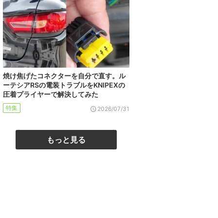
焼け焦げたコネクターを自分で直す。ル
ーテシアRSの電装トラブルをKNIPEXの
圧着プライヤーで解決してみた
特集
2026/07/31
もっと見る