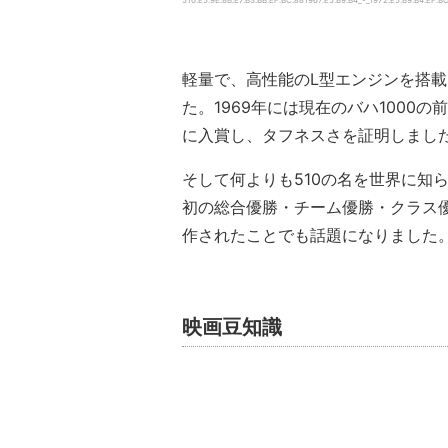
510.E5.9E.8B.E7.B3.BB.EF.BC.881967.E5.B9.B4_-_1972.E5.B9.B4.EF.B
軽量で、高性能のL型エンジンを搭載
た。1969年には現在のバハ1000の
に入賞し、タフネスさを証明しまし
そして何よりも510の名を世界に知ら
初の総合優勝・チーム優勝・クラス優勝
作されたことでも話題になりました
映画豆知識