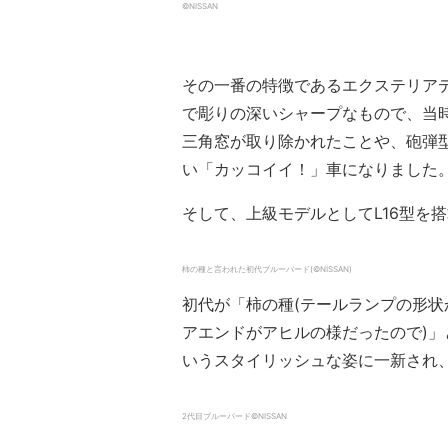
©NISSAN
その一番の特徴であるエクステリア
で彫りの深いシャープなもので、当
三角窓が取り除かれたことや、砲弾
い「カッコイイ！」車になりました
そして、上級モデルとしてL16型を
柿の種と言われた初代ブルーバード(©NISSAN)
初代が「柿の種(テールランプの形状
アエンドがアヒルの様だったので)
いうスタイリッシュな姿に一新され
2代目ブルーバード©NISSAN