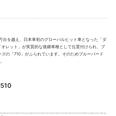
0万台を越え、日本車初のグローバルヒット車となった「ダ
「バイオレット」が実質的な後継車種として位置付けられ、ブ
ズの「710」がふられています。そのためブルーバード
す。
10
E3%83%BB%E3%83%96%E3%83%AB%E3%83%BC%E3%83%90%E3%83%BC%E3%83%89#3.E4.BB.A3.E7.9B.AE_