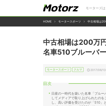
モーターズは
HOME
モータースポーツ
中古相場は20
中古相場は200万
名車510ブルーバ
モータースポーツ
クルマ
2017/06/13
目次
日産の一時代を築いた名車「ブルー
してメディアで取り上げられたのを
し、高い評価を受けたのが「510」