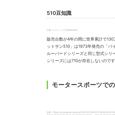
510豆知識
日産バイオレット(710)©NISSAN
販売台数が4年の間に世界累計で13
ットサン510」は1973年発売の
ルーバードシリーズと同じ型式シリー
シリーズには710が存在しないので
モータースポーツでの5
出典：https://ja.wikipedia.org/wiki/%E6%97%A5%E7%94%A3%