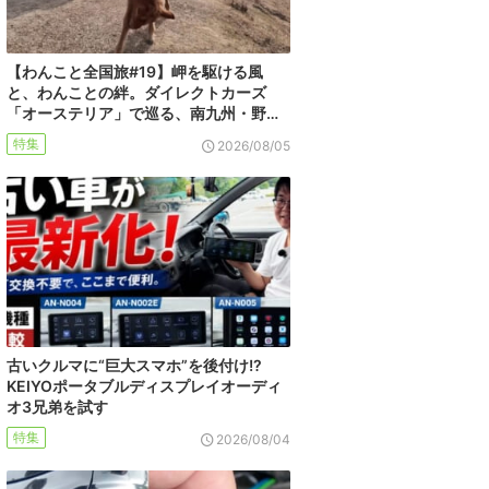
【わんこと全国旅#19】岬を駆ける風
と、わんことの絆。ダイレクトカーズ
「オーステリア」で巡る、南九州・野…
特集
2026/08/05
古いクルマに“巨大スマホ”を後付け!?
KEIYOポータブルディスプレイオーディ
オ3兄弟を試す
特集
2026/08/04