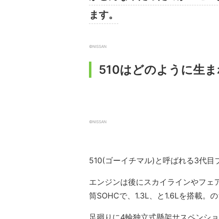
ます。
©NISSAN
510はどのように生
©NISSAN
510(ゴーイチマル)と呼ばれる3代
エンジンは後にスカイラインやフェア
筒SOHCで、1.3L、と1.6Lを搭載。
足廻りに4輪独立式懸架サスペンシ