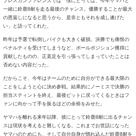
プレスカンファレンスでは「僕にとっては、今年ヤマハと
一緒に鈴鹿8耐を走る最後のチャンス。優勝することが最大
の恩返しになると思うから、是非ともそれを成し遂げた
い」と語ってくれた。
昨年は予選で転倒しバイクも大きく破損。決勝でも痛恨の
ペナルティを受けてしまうなど、ポールポジション獲得に
貢献したものの、正直足を引っ張ってしまっていたことは
否めない内容だった。
だからこそ、今年はチームのために自分ができる最大限の
ことをしようと心に決め参戦。結果的にノーミスで決勝の
担当スティントを終え、最後ピットに戻ってくるときはフ
ァンに向かって手を振るほどの余裕をみせた。
ヤマハを離れる来年以降、彼にとって鈴鹿8耐に出るチャン
スは現状を考えると難しくなる。これまでお世話になった
ヤマハのためにも、そして自分自身が惚れ込んだ鈴鹿8耐を