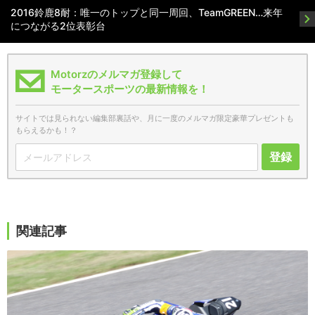
2016鈴鹿8耐：唯一のトップと同一周回、TeamGREEN…来年
につながる2位表彰台
Motorzのメルマガ登録して
モータースポーツの最新情報を！
サイトでは見られない編集部裏話や、月に一度のメルマガ限定豪華プレゼントも
もらえるかも！？
登録
関連記事