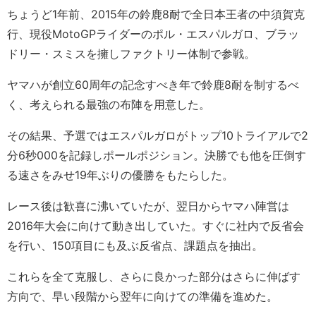
ちょうど1年前、2015年の鈴鹿8耐で全日本王者の中須賀克
行、現役MotoGPライダーのポル・エスパルガロ、ブラッ
ドリー・スミスを擁しファクトリー体制で参戦。
ヤマハが創立60周年の記念すべき年で鈴鹿8耐を制するべ
く、考えられる最強の布陣を用意した。
その結果、予選ではエスパルガロがトップ10トライアルで2
分6秒000を記録しポールポジション。決勝でも他を圧倒す
る速さをみせ19年ぶりの優勝をもたらした。
レース後は歓喜に沸いていたが、翌日からヤマハ陣営は
2016年大会に向けて動き出していた。すぐに社内で反省会
を行い、150項目にも及ぶ反省点、課題点を抽出。
これらを全て克服し、さらに良かった部分はさらに伸ばす
方向で、早い段階から翌年に向けての準備を進めた。