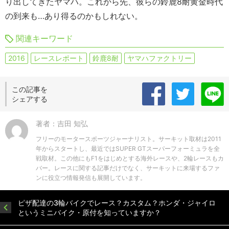
り出してきたヤマハ。これから先、彼らの鈴鹿8耐黄金時代
の到来も…あり得るのかもしれない。
関連キーワード
2016
レースレポート
鈴鹿8耐
ヤマハファクトリー
この記事を
シェアする
著者：吉田 知弘
フリーのモータースポーツジャーナリスト。サーキット取材は2011
年からスタートし、最近ではSUPER GTスーパーフォーミュラを全
戦取材。この他にもF1をはじめとする海外レースや、2輪レースもカ
バー。レースに関する記事だけでなく、サーキットに来場するファ
ンに役立つ情報発信も展開しています。
ピザ配達の3輪バイクでレース？カスタム？ホンダ・ジャイロ
というミニバイク・原付を知っていますか？