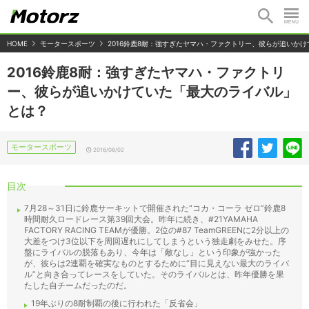
HOME
モータースポーツ
2016鈴鹿8耐：強すぎたヤマハ・ファクトリー、彼らが追いか
2016鈴鹿8耐：強すぎたヤマハ・ファクトリ
ー、彼らが追いかけていた「最大のライバル」
とは？
モータースポーツ
2016/08/02
目次
7月28～31日に鈴鹿サーキットで開催された“コカ・コーラ ゼロ”鈴鹿8
時間耐久ロードレース第39回大会。昨年に続き、#21YAMAHA
FACTORY RACING TEAMが優勝。2位の#87 TeamGREENに2分以上の
大差をつけ3位以下を周回遅れにしてしまうという独走劇をみせた。序
盤にライバルの脱落もあり、今年は「敵なし」という印象が強かった
が、彼らは2連覇を確実なものとするために“目に見えない最大のライバ
ル”と向き合ってレースをしていた。そのライバルとは、昨年優勝を果
たした自チームだったのだ。
19年ぶりの8耐制覇の後に行われた「反省会」