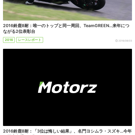
2016鈴鹿8耐：唯一のトップと同一周回、TeamGREEN…来年につ
ながる2位表彰台
2016
レースレポート
2016/08/03
2016鈴鹿8耐：「3位は悔しい結果」、名門ヨシムラ・スズキ…今年