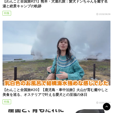
【わんこと全国旅#21】熊本・犬連れ旅：愛犬ドンちゃんを癒す名
湯と絶景キャンプの軌跡
特集
2026/08/08
【わんこと全国旅#20】【鹿児島・車中泊旅】火山が育む癒やしと
美食を巡る、オステリアで叶える愛犬との至福の休日
特集
2026/08/07