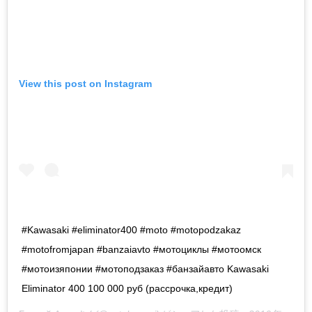
View this post on Instagram
#Kawasaki #eliminator400 #moto #motopodzakaz
#motofromjapan #banzaiavto #мотоциклы #мотоомск
#мотоизяпонии #мотоподзаказ #банзайавто Kawasaki
Eliminator 400 100 000 руб (рассрочка,кредит)