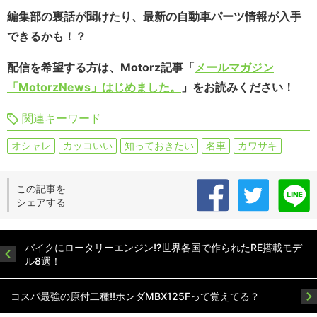
編集部の裏話が聞けたり、最新の自動車パーツ情報が入手
できるかも！？
配信を希望する方は、Motorz記事「
メールマガジン
「MotorzNews」はじめました。
」をお読みください！
関連キーワード
オシャレ
カッコいい
知っておきたい
名車
カワサキ
この記事を
シェアする
バイクにロータリーエンジン!?世界各国で作られたRE搭載モデ
ル8選！
コスパ最強の原付二種!!ホンダMBX125Fって覚えてる？