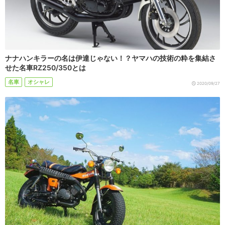
ナナハンキラーの名は伊達じゃない！？ヤマハの技術の粋を集結さ
せた名車RZ250/350とは
名車
オシャレ
2020/09/27