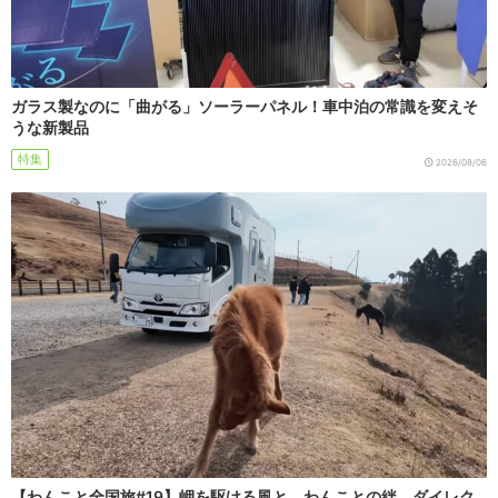
ガラス製なのに「曲がる」ソーラーパネル！車中泊の常識を変えそ
うな新製品
特集
2026/08/06
【わんこと全国旅#19】岬を駆ける風と、わんことの絆。ダイレク