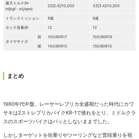
最大トルク(N・
23[2.4]/10,000
33[3.4]/10,500
m[kgf・m]/rpm)
トランスミッション
6速
6速
タンク容量(ℓ)
12
12
前
100/90R17
100/90R16
タイヤサイズ
後
140/90R15
150/80R15
まとめ
1980年代中盤、レーサーレプリカ全盛期だった時代にカワ
サキは2ストレプリカバイクKR-1で後れをとり、ミドルクラ
スのスポーツバイクはパッとしないままでした。
しかしターゲットを街乗りやツーリングなど普段乗りを視