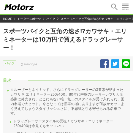
HOME
モータースポーツ
バイク
スポーツバイクと互角の速さ!?カワサキ・エリミネー
スポーツバイクと互角の速さ!?カワサキ・エリ
ミネーターは10万円で買えるドラッグレーサ
ー！
バイク
2020/10/09
目次
クルーザーとネイキッド、さらにドラッグレーサーの3要素が詰まった
カワサキ エリミネーター250/400。80年代中盤のレーサーレプリカ全
盛期に発売され、どこにもない唯一無二のスタイルが受け入れられ、国
内市場で大ヒット。今となっては旧車の域にありますが何故かカッコよ
く見えてしまうスタイリッシュさに、不思議と引き寄せられる名車で
す。
ドラッグレーサースタイルの元祖！カワサキ・エリミネーター
250/400は今見てもカッコいい