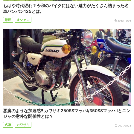
もはや時代遅れ？令和のバイクにはない魅力がたくさん詰まった名
車バンバン125とは。
動画
オシャレ
2020/12/03
悪魔のような加速感!! カワサキ250SSマッハⅠ/350SSマッハⅡとニン
ジャの意外な関係性とは？
名車
カワサキ
2021/01/23