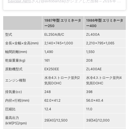
Банзай Авто
さん(@avtobanzai)がシェアした投稿 –
2016年 4月月3日午前8時24分PDT
1987年型 エリミネータ
1986年型 エリミネータ
ー250
ー400
型式
EL250A/B/C
ZL400A
全長×全幅×全高(mm)
2,140×745×1,000
2,210×795×1,065
軸間距離(mm)
1,490
1,550
乾燥重量(kg)
161
208
原動機型式
EX250EE
ZL400AE
水冷4ストローク並列2
水冷4ストローク並列4
エンジン種類
気筒DOHC
気筒DOHC
排気量(cc)
248
398
内径×行程(mm)
62.0×41.2
56.0×40.4
圧縮比
12.4
11.0
最高出力
29[40]/12,500
39[54]/12,000
(kW[PS]/rpm)