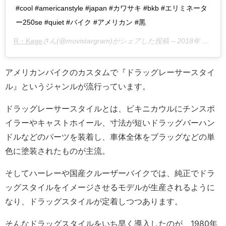
#cool #americanstyle #japan #カワサキ #bkb #エリミネータ
ー250se #quiet #バイク #アメリカン #黒
R・Kage
さん(@movistargram)がシェアした投稿 –
2018年 8月月4日午後7時57分PDT
アメリカンバイクのカスタムで『ドラッグレーサースタイ
ル』というジャンルが流行っています。
ドラッグレーサースタイルとは、ビキニカウルにチンスポ
イラーやキャストホイール、寸法が短いドラッグバーハン
ドルなどのパーツを装着し、車体全体をブラッグなどの単
色に塗装されたものが主流。
そしてハーレーや国産クルーザーバイクでは、純正でドラ
ッグスタイルをイメージさせるモデルが生産されるように
なり、ドラッグスタイルが定着しつつあります。
そんなドラッグスタイルをいち早く導入したのが、1980年