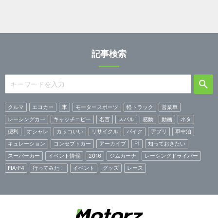
記事検索
クルマ
エコカー
車
モータースポーツ
軽トラック
営業車
レーシングカー
キャッチコピー
名言
スバル
感動
動画
ネタ
便利
オシャレ
カッコいい
リサイクル
バイク
アプリ
車中泊
キュレーション
コンセプトカー
アーカイブ
F1
知っておきたい
スーパーカー
イベント情報
2016
ジムカーナ
レーシングドライバー
FIA-F4
行ってみた！
イベント
グッズ
レース