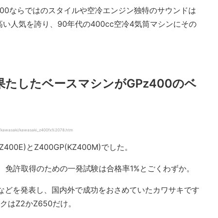
400ならではのスタイルや空冷エンジン独特のサウンドは
い人気を誇り、90年代の400cc空冷4気筒マシンにその
果たしたベースマシンがGPz400のベ
kawasaki/kawasaki_z400fx%2078.htm
400E)とZ400GP(KZ400M)でした。
き、免許取得のための一発試験は合格率1%とごくわずか。
00SSなどを発表し、国内外で成功をおさめていたカワサキです
はZ2かZ650だけ。