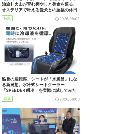
泊旅】火山が育む癒やしと美食を巡る、
オステリアで叶える愛犬との至福の休日
特集
2026/08/07
酷暑の運転席、シートが「水風呂」にな
る新発想。水冷式シートクーラー
「SPEEDER 瞬冷」を実際に試してみた
特集
2026/08/06