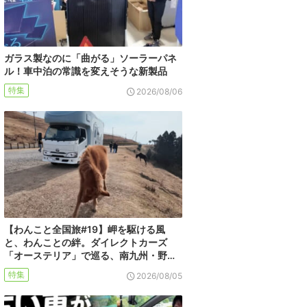
ガラス製なのに「曲がる」ソーラーパネ
ル！車中泊の常識を変えそうな新製品
特集
2026/08/06
【わんこと全国旅#19】岬を駆ける風
と、わんことの絆。ダイレクトカーズ
「オーステリア」で巡る、南九州・野…
特集
2026/08/05