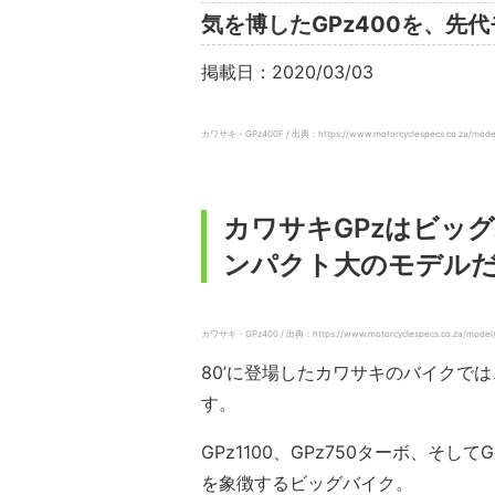
気を博したGPz400を、先
掲載日：2020/03/03
カワサキ・GPz400F / 出典：https://www.motorcyclespecs.co.za/model
カワサキGPzはビッグ
ンパクト大のモデル
カワサキ・GPz400 / 出典：https://www.motorcyclespecs.co.za/model/
80’に登場したカワサキのバイクで
す。
GPz1100、GPz750ターボ、そ
を象徴するビッグバイク。