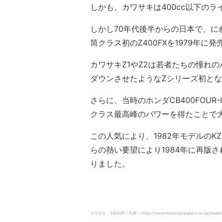
しかも、カワサキは400cc以下の
しかし70年代後半からの日本で、に
筒クラス初のZ400FXを1979年に発
カワサキZ1やZ2は若者たちの憧れのバ
ダウンさせたようなZシリーズ初とな
さらに、当時のホンダCB400FOUR
クラス最高峰のパワーを得たことで
この人気により、1982年モデルのK
らの熱い要望により1984年に再版さ
りました。
カワサキ・Z400GP / 出典：https://www.motorcyclespecs.co.za/model/