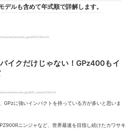
代モデルも含めて年式順で詳解します。
/kawasaki/kawasaki_gpz400f%2083.htm
バイクだけじゃない！GPz400もイ
だ
kawasaki/kawasaki_gpz400f_naked%2084.htm
は、GPzに強いインパクトを持っている方が多いと思いま
してGPZ900Rニンジャなど、世界最速を目指し続けたカワサキ