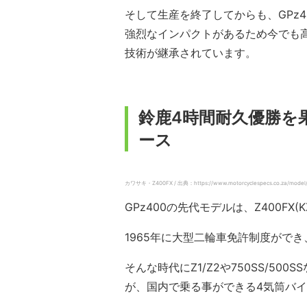
そして生産を終了してからも、GPz
強烈なインパクトがあるため今でも高
技術が継承されています。
鈴鹿4時間耐久優勝を
ース
カワサキ・Z400FX / 出典：https://www.motorcyclespecs.co.za/model/
GPz400の先代モデルは、Z400FX(KZ
1965年に大型二輪車免許制度がで
そんな時代にZ1/Z2や750SS/5
が、国内で乗る事ができる4気筒バイク