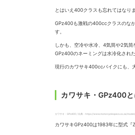
とはいえ400クラスも忘れてはなり
GPz400も激戦の400ccクラス
す。
しかも、空冷や水冷、4気筒や2気
GPz400のネーミングは水冷化された
現行のカワサキ400ccバイクにも
カワサキ・GPz400
カワサキ・GPz400 / 出典：https://www.motorcyclespecs.co.za/model/
カワサキGPz400は1983年に型式『