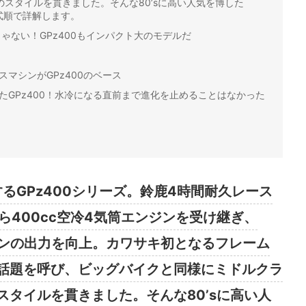
スタイルを貫きました。そんな80’sに高い人気を博した
年式順で詳解します。
ゃない！GPz400もインパクト大のモデルだ
マシンがGPz400のベース
たGPz400！水冷になる直前まで進化を止めることはなかった
するGPz400シリーズ。鈴鹿4時間耐久レース
から400cc空冷4気筒エンジンを受け継ぎ、
ジンの出力を向上。カワサキ初となるフレーム
話題を呼び、ビッグバイクと同様にミドルクラ
タイルを貫きました。そんな80’sに高い人