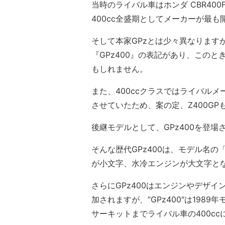
当時のライバル車はホンダ CBR400F
400cc全盛期としてメーカーが最
そして本家GPzとは少々異なりますが
『GPz400』の表記があり、このと
もしれません。
また、400ccクラスではライバル
させていたため、案の定、Z400GP
後継モデルとして、GPz400を登場
そんな歴代GPz400は、モデル名
が小文字、水冷エンジンが大文字と
さらにGPz400はエンジンやデザ
加されますが、”GPz400″は1989
サーキットまでライバル車の400c