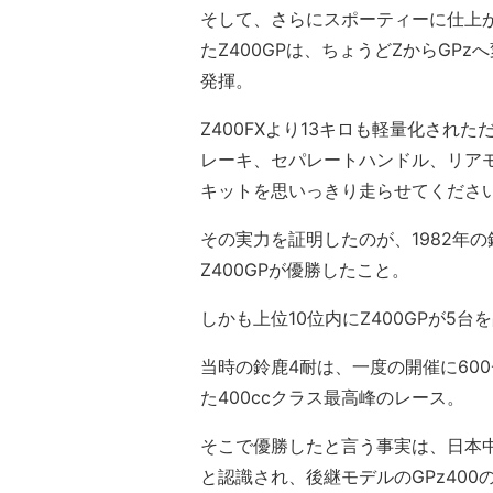
そして、さらにスポーティーに仕上が
たZ400GPは、ちょうどZからGP
発揮。
Z400FXより13キロも軽量化され
レーキ、セパレートハンドル、リア
キットを思いっきり走らせてくださ
その実力を証明したのが、1982年
Z400GPが優勝したこと。
しかも上位10位内にZ400GPが5
当時の鈴鹿4耐は、一度の開催に60
た400ccクラス最高峰のレース。
そこで優勝したと言う事実は、日本中
と認識され、後継モデルのGPz40