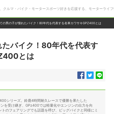
、クルマ・バイク・モータースポーツ好きを応援する、モーターライフ
ての男の子が憧れたバイク！80年代を代表する名車カワサキGPZ400とは
れたバイク！80年代を代表す
Z400とは
z400シリーズ。鈴鹿4時間耐久レースで優勝を果たした
ンジンを受け継ぎ、GPz400では軽量化やエンジンの出力を向
ントのフェアリングでも話題を呼び、ビッグバイクと同様にミ