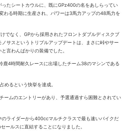
ったシートカウルに、既にGPz400の名をあしらってい
zへ変わる時期に生産され、パワーは3馬力アップの48馬力を
ただけでなく、GPから採用されたフロントダブルディスクブ
モノサスというトリプルアップデートは、まさに峠やサー
いと言わんばかりの装備でした。
の鈴鹿4時間耐久レースに出場したチーム38のマシンである
台を占めるという快挙を達成。
0チームのエントリーがあり、予選通過すら困難とされてい
のライダーから400ccマルチクラスで最も速いバイクだ
0のセールスに直結することになりました。