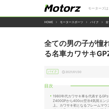
モーターズは
HOME
モータースポーツ
バイク
全
全ての男の子が憧
る名車カワサキGP
バイク
2021/01/30
目次
1980年代カワサキ車を代表するGP
Z400GPから400cc空冷4気筒エ
上。カワサキ初となるフレームマウ