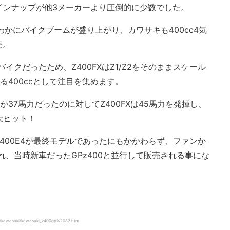
ラインナップが他3メーカーより圧倒的に少数でした。
わかにバイクブームが盛り上がり、カワサキも400cc4気
売。
イクだったため、Z400FXはZ1/Z2をそのままスケール
る400ccとして注目を集めます。
-Ⅰが37馬力だったのに対してZ400FXは45馬力を発揮し、
大ヒット！
Z400E4が最終モデルであったにもかかわらず、ファンか
れ、当時新車だったGPz400と並行して販売される事にな
kawasaki/kawasaki_z400gp%2082.htm