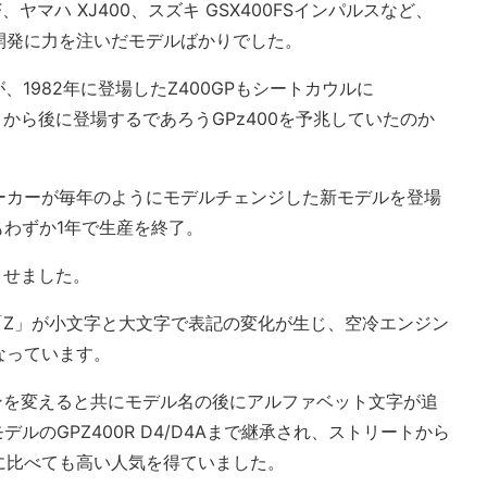
、ヤマハ XJ400、スズキ GSX400FSインパルスなど、
も開発に力を注いだモデルばかりでした。
、1982年に登場したZ400GPもシートカウルに
きから後に登場するであろうGPz400を予兆していたのか
メーカーが毎年のようにモデルチェンジした新モデルを登場
もわずか1年で生産を終了。
させました。
の「Z」が小文字と大文字で表記の変化が生じ、空冷エンジン
なっています。
インを変えると共にモデル名の後にアルファベット文字が追
年モデルのGPZ400R D4/D4Aまで継承され、ストリートから
cに比べても高い人気を得ていました。