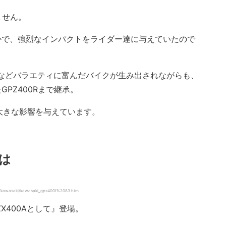
ません。
のなかで、強烈なインパクトをライダー達に与えていたので
筒などバラエティに富んだバイクが生み出されながらも、
GPZ400Rまで継承。
、大きな影響を与えています。
とは
kawasaki/kawasaki_gpz400f%2083.htm
ZX400Aとして』登場。