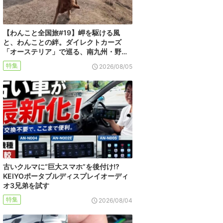
【わんこと全国旅#19】岬を駆ける風
と、わんことの絆。ダイレクトカーズ
「オーステリア」で巡る、南九州・野…
特集
2026/08/05
古いクルマに“巨大スマホ”を後付け!?
KEIYOポータブルディスプレイオーディ
オ3兄弟を試す
特集
2026/08/04