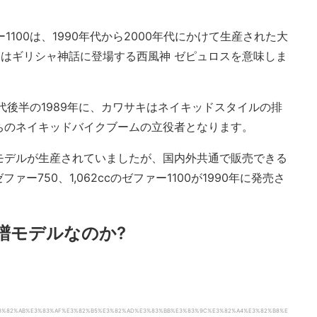
1100は、1990年代から2000年代にかけて生産された大
)』はギリシャ神話に登場する西風神 ゼピュロスを意味しま
代後半の1989年に、カワサキはネイキッドスタイルの排
のちのネイキッドバイクブームの立役者となります。
cモデルが生産されていましたが、国内外共通で販売できる
ァー750、1,062ccのゼファー1100が1990年に発売さ
譜モデルなのか?
ki/%E3%82%AB%E3%83%AF%E3%82%B5%E3%82%AD%E3%83%BB%E3%83%9C%E3%82%A4%E3%82%B8%E