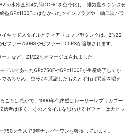
162cc水冷直列4気筒DOHCを空冷化し、排気量ダウンさせ
型GPz1100Fにはなかったツインプラグや一軸二次バラ
イキッドスタイルとティアドロップ型タンクは、Z1/Z2
ファー750RSやゼファー1100RSが追加されます。
ー』など、Z1/Z2をオマージュされました。
ルであったGPz750FやGPz1100Fが生産終了してか
ルであるため、空冷Zを系譜したものとすれば異論を唱え
ることは確かで、1990年代序盤はレーサーレプリカブー
するZ信者は多く、そのスタイルを思わせるゼファーは大ヒッ
ーバー750クラスで3年ナンバーワンを獲得しています。