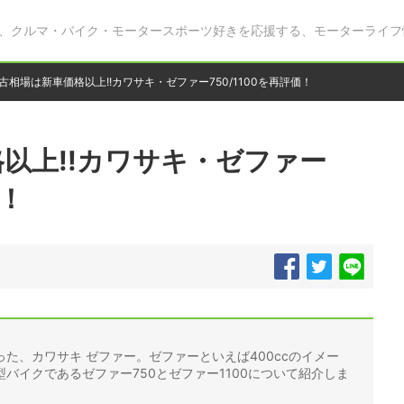
、クルマ・バイク・モータースポーツ好きを応援する、モーターライフ
古相場は新車価格以上!!カワサキ・ゼファー750/1100を再評価！
以上!!カワサキ・ゼファー
価！
た、カワサキ ゼファー。ゼファーといえば400ccのイメー
バイクであるゼファー750とゼファー1100について紹介しま