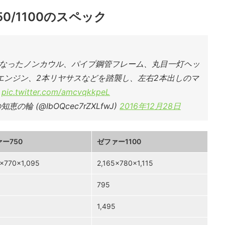
0/1100のスペック
なったノンカウル、パイプ鋼管フレーム、丸目一灯ヘッ
エンジン、2本リヤサスなどを踏襲し、左右2本出しのマ
。
pic.twitter.com/amcvqkkpeL
輪 (@IbOQcec7rZXLfwJ)
2016年12月28日
ー750
ゼファー1100
5×770×1,095
2,165×780×1,115
795
1,495