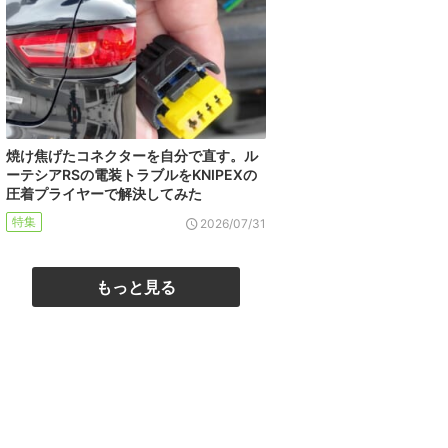
焼け焦げたコネクターを自分で直す。ル
ーテシアRSの電装トラブルをKNIPEXの
圧着プライヤーで解決してみた
特集
2026/07/31
もっと見る