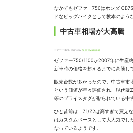
なかでもゼファー750はホンダ CB
ドなビッグバイクとして教本のよう
中古車相場が大高騰
ゼファー1100 / Photo by
Kenny Mogridge
ゼファー750/1100が2007年に
新車時の価格を超えるまでに高騰し
販売台数が多かったので、中古車市
という価値が年々評価され、現代版Z1
等のプライスタグが貼られている中
ひと昔前は、Z1/Z2は高すぎて買えな
はカスタムベースとして大人気でした
なっているようです。