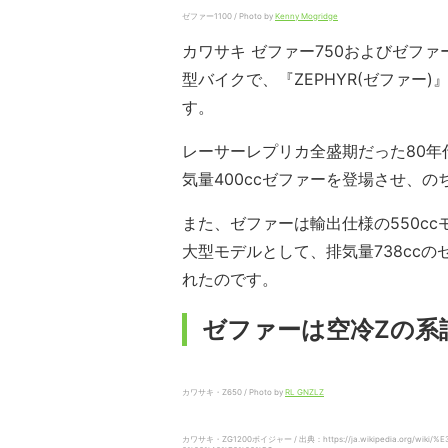
ゼファー1100 / Photo by
Kenny Mogridge
カワサキ ゼファー750およびゼファー
型バイクで、『ZEPHYR(ゼファー
す。
レーサーレプリカ全盛期だった80年
気量400ccゼファーを登場させ、
また、ゼファーは輸出仕様の550c
大型モデルとして、排気量738ccのゼフ
れたのです。
ゼファーは空冷Zの系
カワサキ・Z650 / Photo by
RL GNZLZ
カワサキ・ZG1200ボイジャー / 出典：https://ja.wikipedia.org/wi