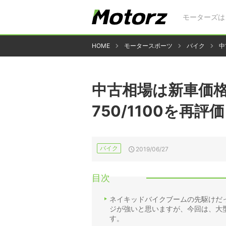
モーターズは
HOME
モータースポーツ
バイク
中
中古相場は新車価格
750/1100を再評
バイク
2019/06/27
目次
ネイキッドバイクブームの先駆けだっ
ジが強いと思いますが、今回は、大型
す。