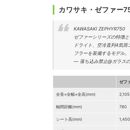
カワサキ・ゼファー75
KAWASAKI ZEPHYR750
ゼファーシリーズの特徴と
ドライト、空冷直列4気筒
フラーを装備するモデル
— 落ち込み禁止@ガラスの知恵の
ゼファ
全長×全幅×全高(mm)
2,10
軸間距離(mm)
780
シート高(mm)
1,450