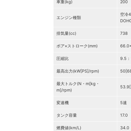
車重(kg)
200
空冷
エンジン種類
DOH
排気量(cc)
738
ボア×ストローク(mm)
66.0
圧縮比
9.5：
最高出力(kW[PS]/rpm)
50[6
最大トルク(N・m[kg・
53.9[
m]/rpm)
変速機
5速
タンク容量
17.0
燃費値(km/L)
34.0