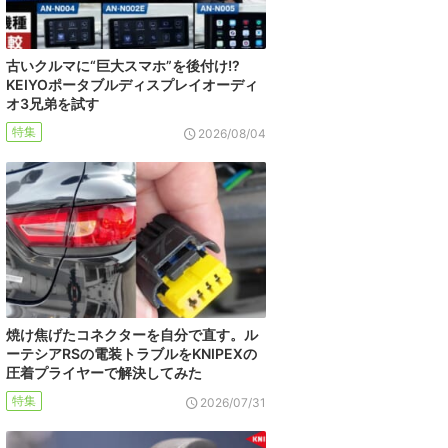
古いクルマに“巨大スマホ”を後付け!?
KEIYOポータブルディスプレイオーディ
オ3兄弟を試す
特集
2026/08/04
焼け焦げたコネクターを自分で直す。ル
ーテシアRSの電装トラブルをKNIPEXの
圧着プライヤーで解決してみた
特集
2026/07/31