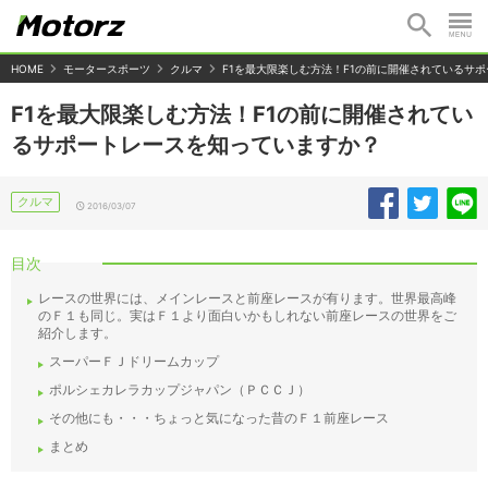
HOME
モータースポーツ
クルマ
F1を最大限楽しむ方法！F1の前に開催されているサ
F1を最大限楽しむ方法！F1の前に開催されてい
るサポートレースを知っていますか？
クルマ
2016/03/07
目次
レースの世界には、メインレースと前座レースが有ります。世界最高峰
のＦ１も同じ。実はＦ１より面白いかもしれない前座レースの世界をご
紹介します。
スーパーＦＪドリームカップ
ポルシェカレラカップジャパン（ＰＣＣＪ）
その他にも・・・ちょっと気になった昔のＦ１前座レース
まとめ