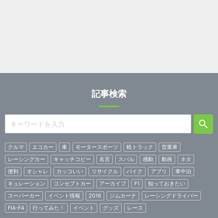
記事検索
クルマ
エコカー
車
モータースポーツ
軽トラック
営業車
レーシングカー
キャッチコピー
名言
スバル
感動
動画
ネタ
便利
オシャレ
カッコいい
リサイクル
バイク
アプリ
車中泊
キュレーション
コンセプトカー
アーカイブ
F1
知っておきたい
スーパーカー
イベント情報
2016
ジムカーナ
レーシングドライバー
FIA-F4
行ってみた！
イベント
グッズ
レース