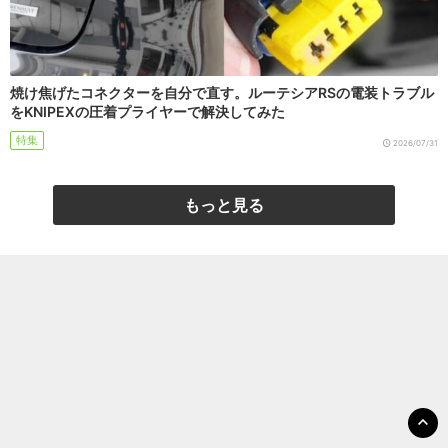
焼け焦げたコネクターを自分で直す。ルーテシアRSの電装トラブル
をKNIPEXの圧着プライヤーで解決してみた
特集
2026/07/31
もっと見る