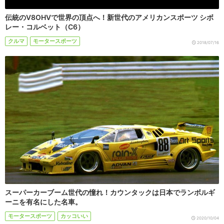
伝統のV8OHVで世界の頂点へ！新世代のアメリカンスポーツ シボ
レー・コルベット（C6）
クルマ
モータースポーツ
2018/07/16
スーパーカーブーム世代の憧れ！カウンタックは日本でランボルギ
ーニを有名にした名車。
モータースポーツ
カッコいい
2020/10/04