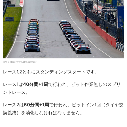
出典：http://www.dtm.com/en/
レース1,2ともにスタンディングスタートです。
レース1は
40分間+1周
で行われ、ピット作業無しのスプリ
ントレース。
レース2は
60分間+1周
で行われ、ピットイン1回（タイヤ交
換義務）を消化しなければなりません。