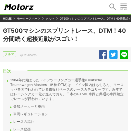
HOME
モータースポーツ
クルマ
GT500マシンのスプリントレース、DTM！40分間
GT500マシンのスプリントレース、DTM！40
分間続く超接近戦がスゴい！
クルマ
2016/06/03
目次
1984年に始まったドイツツーリングカー選手権(Deutsche
Tourenwagen Masters 略称:DTM)は、ドイツ国内はもちろん、ヨーロ
ッパ各国で行われている市販社ベースのレースカテゴリーです。近年で
はレーシングカー化が進んでおり、日本のGT500車両と共通の車両規定
でレースが行われています。
参加メーカーと車両
車両レギュレーション
レースの流れ
レース動画