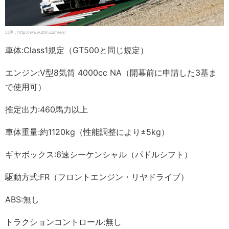
出典：http://www.dtm.com/en/
車体:Class1規定（GT500と同じ規定）
エンジン:V型8気筒 4000cc NA（開幕前に申請した3基ま
で使用可）
推定出力:460馬力以上
車体重量:約1120kg（性能調整により±5kg）
ギヤボックス:6速シーケンシャル（パドルシフト）
駆動方式:FR（フロントエンジン・リヤドライブ）
ABS:無し
トラクションコントロール:無し