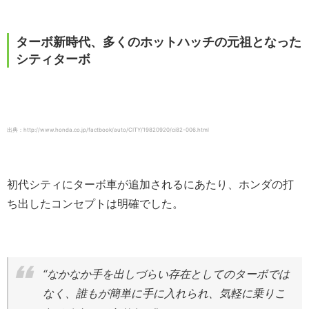
ターボ新時代、多くのホットハッチの元祖となった
シティターボ
出典：http://www.honda.co.jp/factbook/auto/CITY/19820920/ci82-006.html
初代シティにターボ車が追加されるにあたり、ホンダの打
ち出したコンセプトは明確でした。
“なかなか手を出しづらい存在としてのターボでは
なく、誰もが簡単に手に入れられ、気軽に乗りこ