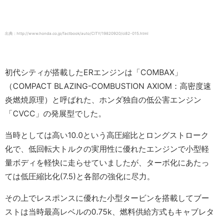
出典：http://www.honda.co.jp/factbook/auto/CITY/19820920/ci82-015.html
初代シティが搭載したERエンジンは「COMBAX」
（COMPACT BLAZING-COMBUSTION AXIOM：高密度速
炎燃焼原理）と呼ばれた、ホンダ独自の低公害エンジン
「CVCC」の発展型でした。
当時としては高い10.0という高圧縮比とロングストローク
化で、低回転大トルクの実用性に優れたエンジンで小型軽
量ボディを軽快に走らせていましたが、ターボ化にあたっ
ては低圧縮比化(7.5)と各部の強化に尽力。
その上でレスポンスに優れた小型タービンを搭載してブー
ストは当時最高レベルの0.75k、燃料供給方式もキャブレタ