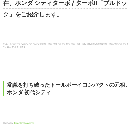
在、ホンダ シティターボ / ターボII「ブルドッ
ク」をご紹介します。
出典：https://ja.wikipedia.org/wiki/%E3%83%9B%E3%83%B3%E3%83%80%E3%83%BB%E3%82%B7%E3%8
3%86%E3%82%A3
常識を打ち破ったトールボーイコンパクトの元祖、
ホンダ 初代シティ
Photo by
Tomislav Mavrovic