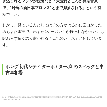
き込まれるマシンが続出など「大荒れどころか滅茶苦茶
で、”鈴鹿の新日本プロレス”とまで揶揄される」
という有
様でした。
しかし、見ている方としてはその方がはるかに面白かった
のもまた事実で、わずか2シーズンしか行われなかったにも
関わらず長く語り継がれる「伝説のレース」と化していま
す。
ホンダ 初代シティ ターボ / ターボIIのスペックと中
古車相場
出典：https://ja.wikipedia.org/wiki/%E3%83%9B%E3%83%B3%E3%83%80%E3%83%BB%E3%82%B7%E3%8
3%86%E3%82%A3