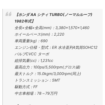
【ホンダ AA シティ TURBO(ノーマルルーフ)
1982年式】
全長×全幅×全高(mm)：3,380×1,570×1,460
ホイールベース(mm)：2,220
車両重量(kg)：690
エンジン仕様・型式：ER 水冷直列4気筒SOHC12
バルブCVCC ターボ
総排気量(cc)：1,231cc
最高出力：100ps/5,500rpm(グロス値)
最大トルク：15.0kgm/3,000rpm(同上)
トランスミッション：5MT
駆動方式：FF
中古車相場：78～79万円