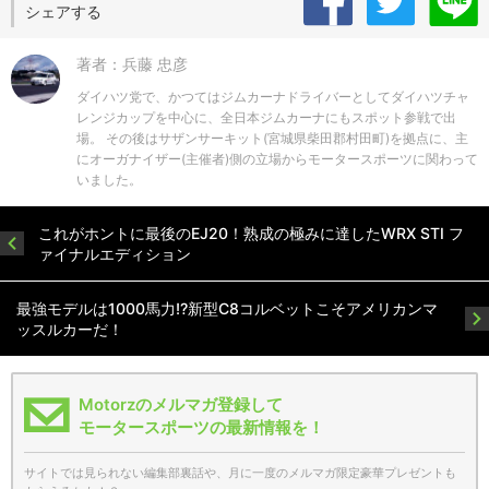
シェアする
著者：兵藤 忠彦
ダイハツ党で、かつてはジムカーナドライバーとしてダイハツチャ
レンジカップを中心に、全日本ジムカーナにもスポット参戦で出
場。 その後はサザンサーキット(宮城県柴田郡村田町)を拠点に、主
にオーガナイザー(主催者)側の立場からモータースポーツに関わって
いました。
これがホントに最後のEJ20！熟成の極みに達したWRX STI フ
ァイナルエディション
最強モデルは1000馬力!?新型C8コルベットこそアメリカンマ
ッスルカーだ！
Motorzのメルマガ登録して
モータースポーツの最新情報を！
サイトでは見られない編集部裏話や、月に一度のメルマガ限定豪華プレゼントも