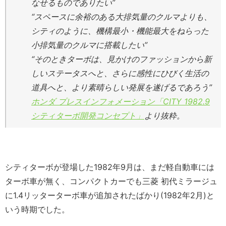
なせるものでありたい”
“スペースに余裕のある大排気量のクルマよりも、
シティのように、機構最小・機能最大をねらった
小排気量のクルマに搭載したい”
“そのときターボは、見かけのファッションから新
しいステータスへと、さらに感性にひびく生活の
道具へと、より素晴らしい発展を遂げるであろう”
ホンダ プレスインフォメーション「CITY 1982.9
シティターボ開発コンセプト」
より抜粋。
シティターボが登場した1982年9月は、まだ軽自動車には
ターボ車が無く、コンパクトカーでも三菱 初代ミラージュ
に1.4リッターターボ車が追加されたばかり(1982年2月)と
いう時期でした。