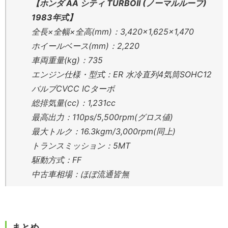
【ホンダ AA シティ TURBOII (ノーマルルーフ)
1983年式】
全長×全幅×全高(mm)：3,420×1,625×1,470
ホイールベース(mm)：2,220
車両重量(kg)：735
エンジン仕様・型式：ER 水冷直列4気筒SOHC12
バルブCVCC ICターボ
総排気量(cc)：1,231cc
最高出力：110ps/5,500rpm(グロス値)
最大トルク：16.3kgm/3,000rpm(同上)
トランスミッション：5MT
駆動方式：FF
中古車相場：ほぼ流通皆無
まとめ