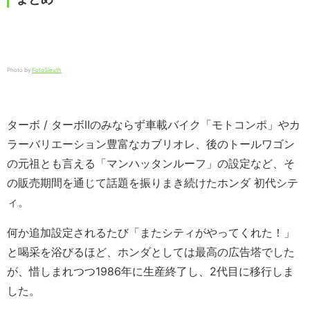
Photo by
FotoSleuth
ターボ / ターボIIのみならず車載バイク「モトコンポ」やカ
ラーバリエーション豊富なカブリオレ、後のトールワゴン
の元祖とも言える「マンハッタンルーフ」の設定など、そ
の販売期間を通じて話題を振りまき続けたホンダ 初代シテ
ィ。
何か追加設定されるたび「またシティがやってくれた！」
と喝采を浴びるほど、ホンダとしては最高の広告塔でした
が、惜しまれつつ1986年に生産終了し、2代目に移行しま
した。