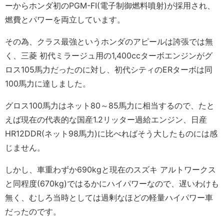
ーからホンダ初のPGM-FI(電子制御燃料噴射)が採用され、
燃費とパワーを両立しています。
その為、クラス最強というホンダのアピールは誇張では無
く、三菱 初代ミラージュ用の1,400ccターボエンジンがグ
ロス105馬力だったのに対し、初代シティのERターボは同
100馬力に達しました。
グロス100馬力はネット80～85馬力に相当するので、たと
えば現在の代表的な国産1.2リッター過給エンジン、日産
HR12DDR(ネット98馬力)に比べればそう大したものには感
じません。
しかし、車重わずか690kgと現在のスズキ アルトワークス
と同程度(670kg)ではるかにハイパワーなので、遅いわけも
無く、むしろ当時としては過剰なほどの軽量ハイパワー車
だったのです。