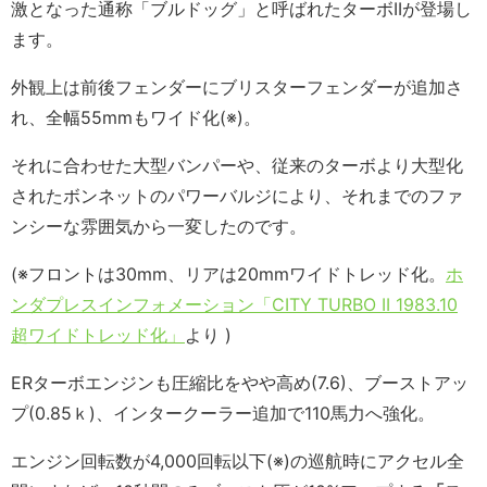
激となった通称「ブルドッグ」と呼ばれたターボIIが登場し
ます。
外観上は前後フェンダーにブリスターフェンダーが追加さ
れ、全幅55mmもワイド化(※)。
それに合わせた大型バンパーや、従来のターボより大型化
されたボンネットのパワーバルジにより、それまでのファ
ンシーな雰囲気から一変したのです。
(※フロントは30mm、リアは20mmワイドトレッド化。
ホ
ンダプレスインフォメーション「CITY TURBO II 1983.10
超ワイドトレッド化」
より )
ERターボエンジンも圧縮比をやや高め(7.6)、ブーストアッ
プ(0.85ｋ)、インタークーラー追加で110馬力へ強化。
エンジン回転数が4,000回転以下(※)の巡航時にアクセル全