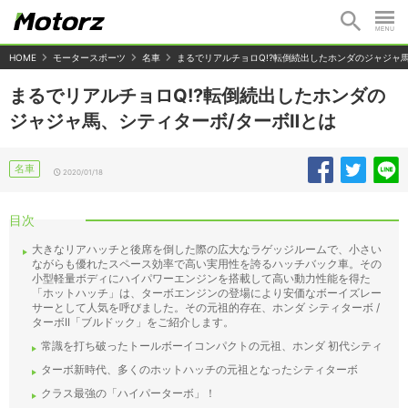
HOME
モータースポーツ
名車
まるでリアルチョロQ!?転倒続出したホンダのジャジャ馬
まるでリアルチョロQ!?転倒続出したホンダの
ジャジャ馬、シティターボ/ターボⅡとは
名車
2020/01/18
目次
大きなリアハッチと後席を倒した際の広大なラゲッジルームで、小さい
ながらも優れたスペース効率で高い実用性を誇るハッチバック車。その
小型軽量ボディにハイパワーエンジンを搭載して高い動力性能を得た
「ホットハッチ」は、ターボエンジンの登場により安価なボーイズレー
サーとして人気を呼びました。その元祖的存在、ホンダ シティターボ /
ターボII「ブルドック」をご紹介します。
常識を打ち破ったトールボーイコンパクトの元祖、ホンダ 初代シティ
ターボ新時代、多くのホットハッチの元祖となったシティターボ
クラス最強の「ハイパーターボ」！