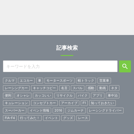
記事検索
クルマ
エコカー
車
モータースポーツ
軽トラック
営業車
レーシングカー
キャッチコピー
名言
スバル
感動
動画
ネタ
便利
オシャレ
カッコいい
リサイクル
バイク
アプリ
車中泊
キュレーション
コンセプトカー
アーカイブ
F1
知っておきたい
スーパーカー
イベント情報
2016
ジムカーナ
レーシングドライバー
FIA-F4
行ってみた！
イベント
グッズ
レース