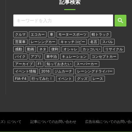
記事検索
クルマ
エコカー
車
モータースポーツ
軽トラック
営業車
レーシングカー
キャッチコピー
名言
スバル
感動
動画
ネタ
便利
オシャレ
カッコいい
リサイクル
バイク
アプリ
車中泊
キュレーション
コンセプトカー
アーカイブ
F1
知っておきたい
スーパーカー
イベント情報
2016
ジムカーナ
レーシングドライバー
FIA-F4
行ってみた！
イベント
グッズ
レース
ターズ）について
記事についてのお問い合わせ
広告出稿についてのお問い合