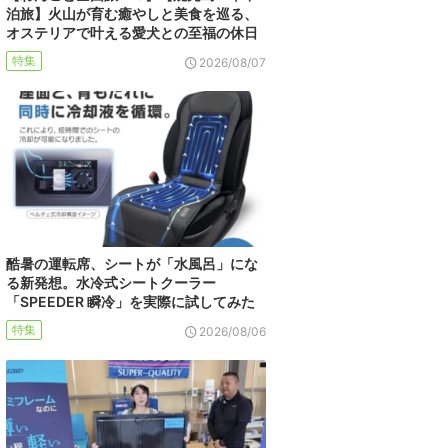
泊旅】火山が育む癒やしと美食を巡る、
オステリアで叶える愛犬との至福の休日
特集
2026/08/07
酷暑の運転席、シートが「水風呂」にな
る新発想。水冷式シートクーラー
「SPEEDER 瞬冷」を実際に試してみた
特集
2026/08/06