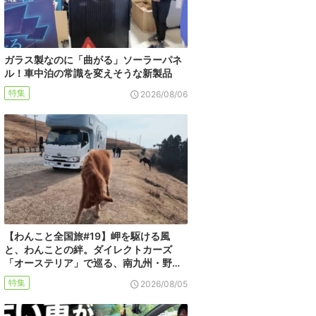
ガラス製なのに「曲がる」ソーラーパネ
ル！車中泊の常識を変えそうな新製品
特集
2026/08/06
【わんこと全国旅#19】岬を駆ける風
と、わんことの絆。ダイレクトカーズ
「オーステリア」で巡る、南九州・野…
特集
2026/08/05