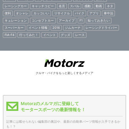
レーシングカー
キャッチコピー
名言
スバル
感動
動画
ネタ
便利
オシャレ
カッコいい
リサイクル
バイク
アプリ
車中泊
キュレーション
コンセプトカー
アーカイブ
F1
知っておきたい
スーパーカー
イベント情報
2016
ジムカーナ
レーシングドライバー
FIA-F4
行ってみた！
イベント
グッズ
レース
クルマ・バイクをもっと楽しくするメディア
Motorzのメルマガに登録して
モータースポーツの最新情報を！
記事には載せられない編集部の裏話や、最新の自動車パーツ情報が入手できるか
も！？