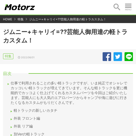
HOME
特集
ジムニー+キャリイ=??芸能人御用達の軽トラカスタム！
ジムニー+キャリイ=??芸能人御用達の軽トラ
カスタム！
特集
2022/06/01
目次
仕事で利用されることの多い軽トラックですが、いま純正でオシャレで
カッコいい軽トラックが増えてきています。そんな軽トラックを更に機
能的でカッコよく仕上げてくれるカスタムパーツを今回はご紹介いたし
ます。芸能人にも大人気のエアロパーツからキャンプや海に遊びに行き
たくなるカスタムがもりだくさんです。
軽トラックの新しいカタチ
外装 フロント編
外装 リア編
別Verの軽トラック