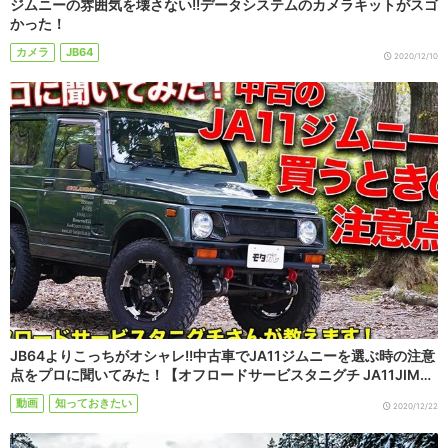
ジムニーの雰囲気を壊さない!!データシステムのカメラキットがスゴ
かった！
カメラ
JB64
2020/12/10
JB64よりこっちがオシャレ!!中古車でJA11ジムニーを選ぶ時の注意
点をプロに聞いてみた！【オフロードサービスタニグチ JA11JIM…
動画
知っておきたい
2020/12/22