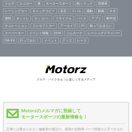
クルマ
エコカー
車
モータースポーツ
軽トラック
営業車
レーシングカー
キャッチコピー
名言
スバル
感動
動画
ネタ
便利
オシャレ
カッコいい
リサイクル
バイク
アプリ
車中泊
キュレーション
コンセプトカー
アーカイブ
F1
知っておきたい
スーパーカー
イベント情報
2016
ジムカーナ
レーシングドライバー
FIA-F4
行ってみた！
イベント
グッズ
レース
クルマ・バイクをもっと楽しくするメディア
Motorzのメルマガに登録して
モータースポーツの最新情報を！
記事には載せられない編集部の裏話や、最新の自動車パーツ情報が入手できるか