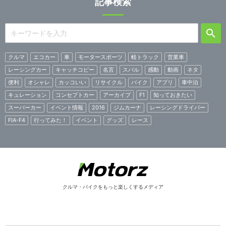
記事検索
クルマ
エコカー
車
モータースポーツ
軽トラック
営業車
レーシングカー
キャッチコピー
名言
スバル
感動
動画
ネタ
便利
オシャレ
カッコいい
リサイクル
バイク
アプリ
車中泊
キュレーション
コンセプトカー
アーカイブ
F1
知っておきたい
スーパーカー
イベント情報
2016
ジムカーナ
レーシングドライバー
FIA-F4
行ってみた！
イベント
グッズ
レース
クルマ・バイクをもっと楽しくするメディア