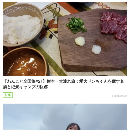
【わんこと全国旅#21】熊本・犬連れ旅：愛犬ドンちゃんを癒す名
湯と絶景キャンプの軌跡
特集
2026/08/08