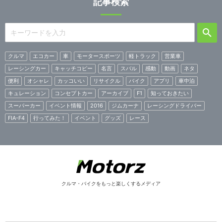
記事検索
クルマ
エコカー
車
モータースポーツ
軽トラック
営業車
レーシングカー
キャッチコピー
名言
スバル
感動
動画
ネタ
便利
オシャレ
カッコいい
リサイクル
バイク
アプリ
車中泊
キュレーション
コンセプトカー
アーカイブ
F1
知っておきたい
スーパーカー
イベント情報
2016
ジムカーナ
レーシングドライバー
FIA-F4
行ってみた！
イベント
グッズ
レース
クルマ・バイクをもっと楽しくするメディア