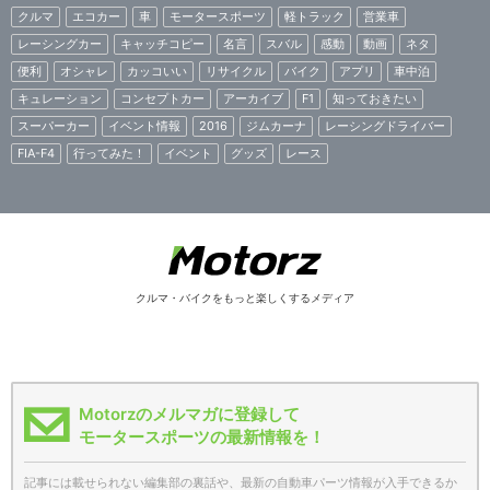
クルマ
エコカー
車
モータースポーツ
軽トラック
営業車
レーシングカー
キャッチコピー
名言
スバル
感動
動画
ネタ
便利
オシャレ
カッコいい
リサイクル
バイク
アプリ
車中泊
キュレーション
コンセプトカー
アーカイブ
F1
知っておきたい
スーパーカー
イベント情報
2016
ジムカーナ
レーシングドライバー
FIA-F4
行ってみた！
イベント
グッズ
レース
クルマ・バイクをもっと楽しくするメディア
Motorzのメルマガに登録して
モータースポーツの最新情報を！
記事には載せられない編集部の裏話や、最新の自動車パーツ情報が入手できるか