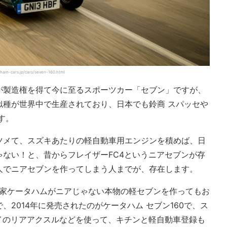
ars.jp/cars/seven-160.html
が製造権を得て今に至るスポーツカー「セブン」ですが、
似種が世界中で生産されており、日本でも鈴商 スパッセや
す。
ツメて、スズキあたりの軽自動車用エンジンを積めば、日
ない！と、昔からフレイザーFC4というニアセブンが存
人でニアセブンを作ってしまう人までが、存在します。
、本家ケータハムがニアじゃない本物の軽セブンを作ってもお
2014年に発売されたのがケータハム セブン160で、ス
イのリアアクスルなどを使って、キチンと軽自動車登録も