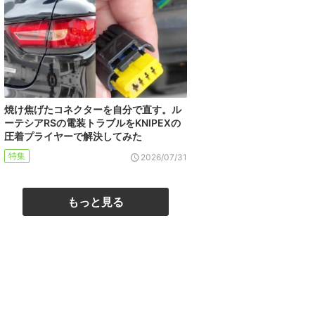
焼け焦げたコネクターを自分で直す。ル
ーテシアRSの電装トラブルをKNIPEXの
圧着プライヤーで解決してみた
特集
2026/07/31
もっと見る