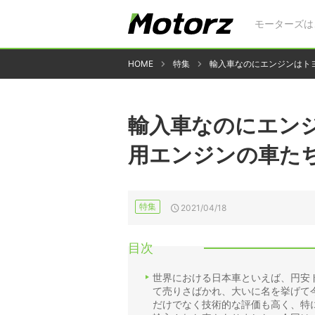
モーターズは
HOME
特集
輸入車なのにエンジンはト
輸入車なのにエン
用エンジンの車た
特集
2021/04/18
目次
世界における日本車といえば、円安
て売りさばかれ、大いに名を挙げて
だけでなく技術的な評価も高く、特