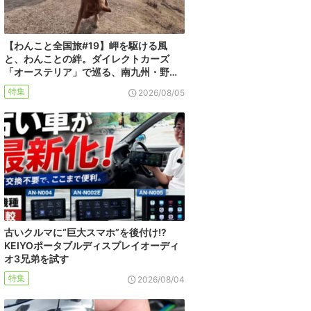
【わんこと全国旅#19】岬を駆ける風
と、わんことの絆。ダイレクトカーズ
「オーステリア」で巡る、南九州・野…
特集
2026/08/05
古いクルマに“巨大スマホ”を後付け!?
KEIYOポータブルディスプレイオーディ
オ3兄弟を試す
特集
2026/08/04