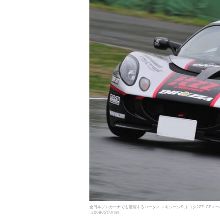
全日本ジムカーナでも活躍するロータス エキシージS(トヨタ2ZZ-GEスーパーチャージャー版搭載
_20090517.html