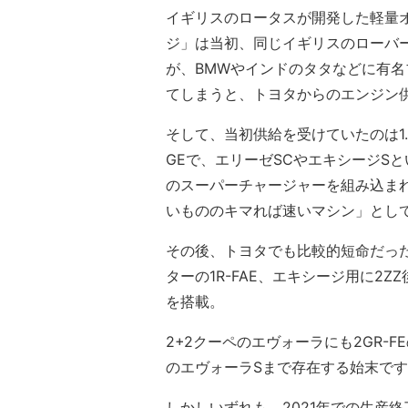
イギリスのロータスが開発した軽量
ジ」は当初、同じイギリスのローバ
が、BMWやインドのタタなどに有
てしまうと、トヨタからのエンジン
そして、当初供給を受けていたのは1.8
GEで、エリーゼSCやエキシージS
のスーパーチャージャーを組み込ま
いもののキマれば速いマシン」とし
その後、トヨタでも比較的短命だった1Z
ターの1R-FAE、エキシージ用に2Z
を搭載。
2+2クーペのエヴォーラにも2GR
のエヴォーラSまで存在する始末で
しかしいずれも、2021年での生産