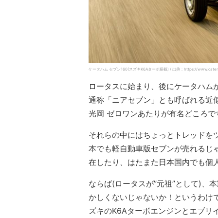
ケータハム セブン160(スズキK6Aターボ搭載) / 出典：https://www.caterham-c
ロータスに始まり、後にケータハム
通称「ニアセブン」とも呼ばれる近
光岡 ゼロワンあたりが有名どころで
それらの中にはちょっとトレッドを
本でも軽自動車版セブンが売れるじゃ
在したり、はたまた日本国内でも個
ならば(ロータスが”元祖”として)
かしくないじゃないか！というわけで、
ズキのK6Aターボエンジンとエブリ