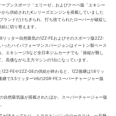
オープンスポーツ「エリーゼ」およびクーペ版「エキシー
ーから供給されたKシリーズエンジンを搭載していました
名ブランドだけちぎられ、打ち捨てられたローバーが破綻し
供給に切り替えます。
リッター自然吸気の1ZZ-FEおよびそのスポーツ版2ZZ-
といったハイパフォーマンスバージョンはイートン製ベース
れ、エキシージSなど全日本ジムカーナでも「操縦が難し
て、高価ながら主力マシンの1台になっています。
Z-FEや2ZZ-GEの供給が終わると、1ZZ後継は1.6リッ
Z後継で3.5リッターV6の2GR-FEスーパーチャージャー版
-FEの自然吸気版が搭載されたほか、スーパーチャージャー版
す。
終了が決まっており、トヨタエンジンのロータスは、一旦歴