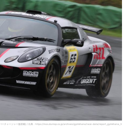
) / 出典：https://mos.dunlop.co.jp/archives/gymkhana/race-data/report_gymkhana_3