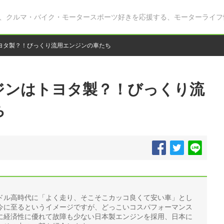
、クルマ・バイク・モータースポーツ好きを応援する、モーターライフ
ヨタ製？！びっくり流用エンジンの車たち
ジンはトヨタ製？！びっくり流
ち
ドル高時代に「よく走り、そこそこカッコ良くて安い車」とし
今に至るというイメージですが、どっこいコスパフォーマンス
に経済性に優れて故障も少ない日本製エンジンを採用、日本に