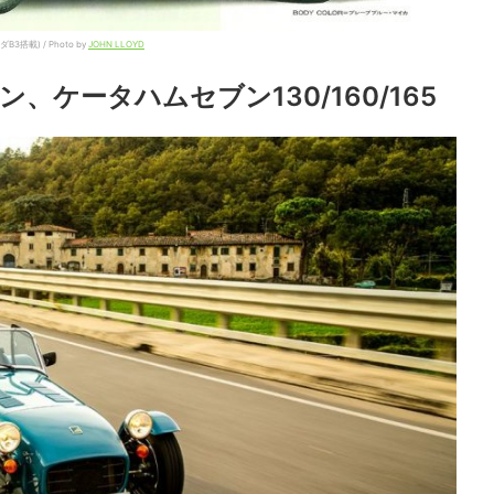
載) / Photo by
JOHN LLOYD
、ケータハムセブン130/160/165