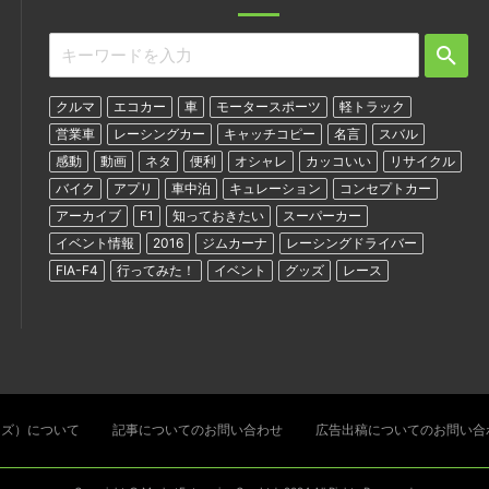
クルマ
エコカー
車
モータースポーツ
軽トラック
営業車
レーシングカー
キャッチコピー
名言
スバル
感動
動画
ネタ
便利
オシャレ
カッコいい
リサイクル
バイク
アプリ
車中泊
キュレーション
コンセプトカー
アーカイブ
F1
知っておきたい
スーパーカー
イベント情報
2016
ジムカーナ
レーシングドライバー
FIA-F4
行ってみた！
イベント
グッズ
レース
ターズ）について
記事についてのお問い合わせ
広告出稿についてのお問い合