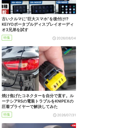
古いクルマに“巨大スマホ”を後付け!?
KEIYOポータブルディスプレイオーディ
オ3兄弟を試す
特集
2026/08/04
焼け焦げたコネクターを自分で直す。ル
ーテシアRSの電装トラブルをKNIPEXの
圧着プライヤーで解決してみた
特集
2026/07/31