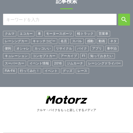
記事検索
クルマ
エコカー
車
モータースポーツ
軽トラック
営業車
レーシングカー
キャッチコピー
名言
スバル
感動
動画
ネタ
便利
オシャレ
カッコいい
リサイクル
バイク
アプリ
車中泊
キュレーション
コンセプトカー
アーカイブ
F1
知っておきたい
スーパーカー
イベント情報
2016
ジムカーナ
レーシングドライバー
FIA-F4
行ってみた！
イベント
グッズ
レース
クルマ・バイクをもっと楽しくするメディア