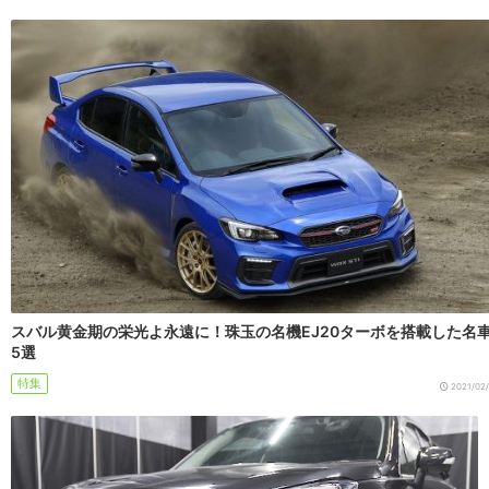
スバル黄金期の栄光よ永遠に！珠玉の名機EJ20ターボを搭載した名
5選
特集
2021/02