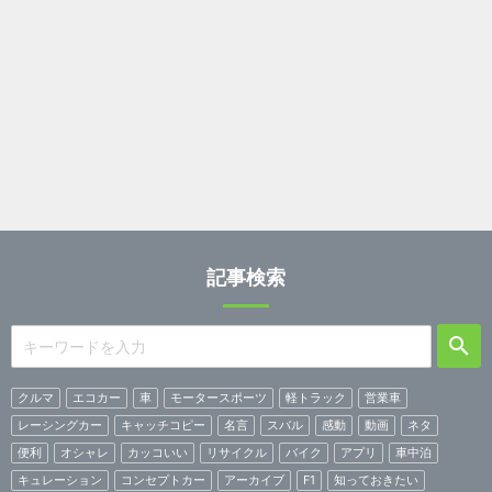
記事検索
クルマ
エコカー
車
モータースポーツ
軽トラック
営業車
レーシングカー
キャッチコピー
名言
スバル
感動
動画
ネタ
便利
オシャレ
カッコいい
リサイクル
バイク
アプリ
車中泊
キュレーション
コンセプトカー
アーカイブ
F1
知っておきたい