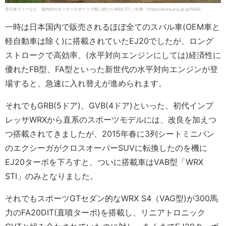
全日本ラリーなど、国内外のモータースポーツで戦い続けたWRX STI ／出典：https://www.jrca.gr.jp/5842
一時は日本国内で販売されるほぼ全てのスバル車(OEM車と
軽自動車は除く)に搭載されていたEJ20でしたが、ロング
ストロークで高効率、(水平対向エンジンにしては)経済性に
優れたFB型、FA型といった新世代の水平対向エンジンが登
場すると、急速に入れ替えが進められます。
それでもGRB(5ドア)、GVB(4ドア)といった、初代インプ
レッサWRXから直系のスポーツモデルには、改良を加えつ
つ搭載されてきましたが、2015年春に3列シートミニバン
のエクシーガがクロスオーバーSUVに転換したのを機に
EJ20ターボを下ろすと、ついに搭載車はVAB型「WRX
STI」のみとなりました。
それでもスポーツGTセダン的なWRX S4（VAG型)が300馬
力のFA20DIT(直噴ターボ)を搭載し、リニアトロニック