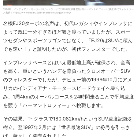
1996年、インディアナ・モータースピードウェイで24時間世界速度記録(ハーマントロフィー)に挑む初代フォレスター
／出典：https://www.subaru.jp/brand/technology/history/
名機EJ20ターボの名声は、初代レガシィやインプレッサに
よって既に十分すぎるほど響き渡っていましたが、スポー
ツセダンやスポーツワゴンではなく、「EJ20はSUVに積ん
でも速い！」と証明したのが、初代フォレスターでした。
インプレッサベースとはいえ最低地上高が確保され、全高
も高く、重いというハンデを背負ったクロスオーバーSUV
のフォレスターでしたが、デビュー前の1996年10月にアメ
リカのインディアナ・モータースピードウェイへ乗り込
み、1周4kmのオーバルコースを24時間走ることで平均速度
を競う「ハーマントロフィー」へ挑戦します。
その結果、T-Iクラスで180.082km/hというSUV速度記録を
樹立。翌1997年2月には「世界最速SUV」の称号を引っさ
げ、華々しく発売されました。