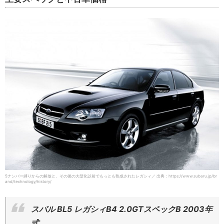
5ナンバー縛りからの解放と、その後の大型化以前でもっとも熟成されたレガシィ／ 出典：https://www.subaru.jp/br
and/technology/history/
スバル BL5 レガシィB4 2.0GTスペックB 2003年
式