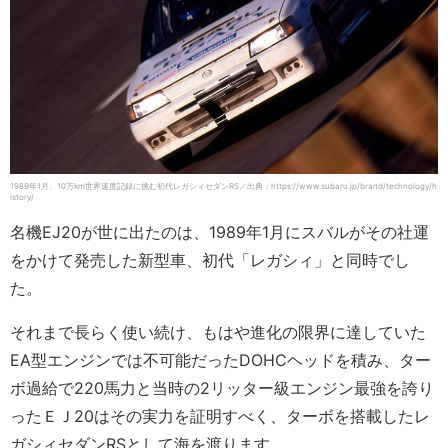
1989年1月、10万km世界速度記録に挑む初代レガシィセダンRS／出典：https://www.subaru.jp/brand/technology/h
istory/
名機EJ20が世に出たのは、1989年1月にスバルがその社運
をかけて発売した新型車、初代「レガシィ」と同時でし
た。
それまで長らく使い続け、もはや進化の限界に達していた
EA型エンジンでは不可能だったDOHCヘッドを積み、ター
ボ過給で220馬力と当時の2リッター級エンジン最強を誇り
ったＥＪ20はその実力を証明すべく、ターボを搭載したレ
ガシィセダンRSとして海を渡ります。