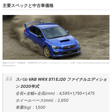
主要スペックと中古車価格
最後のEJ20ターボ搭載車、VAB型WRX STI EJ20ファイナルエディション ／出典：https://www.subaru.jp/wrx/sti_ej2
0finaledition/
スバル VAB WRX STI EJ20 ファイナルエディショ
ン 2020年式
全長×全幅×全高(mm)：4,595×1,795×1,475
ホイールベース(mm)：2,650
車重(kg)：1,500