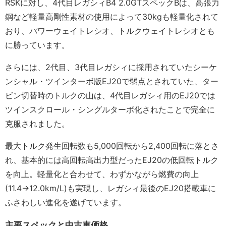
RSKに対し、4代目レガシィB4 2.0GTスペックBは、高張力
鋼など軽量高剛性素材の使用によって30kgも軽量化されて
おり、パワーウェイトレシオ、トルクウェイトレシオとも
に勝っています。
さらには、2代目、3代目レガシィに採用されていたシーケ
ンシャル・ツインターボ版EJ20で弱点とされていた、ター
ビン切替時のトルクの山は、4代目レガシィ用のEJ20では
ツインスクロール・シングルターボ化されたことで完全に
克服されました。
最大トルク発生回転数も5,000回転から2,400回転に落とさ
れ、基本的には高回転高出力型だったEJ20の低回転トルク
を向上。軽量化と合わせて、わずかながら燃費の向上
(11.4→12.0km/L)も実現し、レガシィ最後のEJ20搭載車に
ふさわしい進化を遂げています。
主要スペックと中古車価格