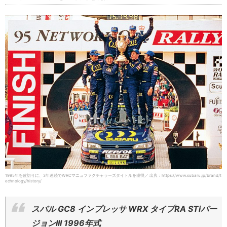
1995年を皮切りに、3年連続でWRCマニュファクチャラーズタイトルを獲得／ 出典：https://www.subaru.jp/brand/t
echnology/history/
スバル GC8 インプレッサ WRX タイプRA STiバー
ジョンIII 1996年式