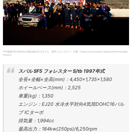
平均速度180.082km/の新記録を打ち立てた、初代フォレスター／ 出典：https://www.subaru.jp/brand/technology/
history/
スバル SF5 フォレスター S/tb 1997年式
全長×全幅×全高(mm)：4,450×1,735×1,580
ホイールベース(mm)：2,525
車重(kg)：1,350
エンジン：EJ20 水冷水平対向4気筒DOHC16バル
ブ ICターボ
排気量：1,994cc
最高出力：184kw(250ps)/6,250rpm