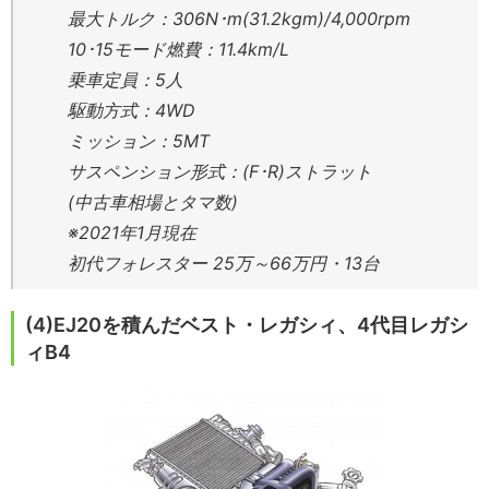
最大トルク：306N･m(31.2kgm)/4,000rpm
10･15モード燃費：11.4km/L
乗車定員：5人
駆動方式：4WD
ミッション：5MT
サスペンション形式：(F･R)ストラット
(中古車相場とタマ数)
※2021年1月現在
初代フォレスター 25万～66万円・13台
(4)EJ20を積んだベスト・レガシィ、4代目レガシ
ィB4