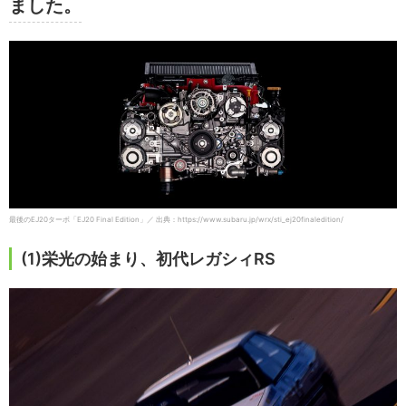
ました。
最後のEJ20ターボ「EJ20 Final Edition」／ 出典：https://www.subaru.jp/wrx/sti_ej20finaledition/
(1)栄光の始まり、初代レガシィRS