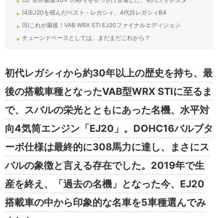
(4)EJ20を積んだベスト・レガシィ、4代目レガシィB4
(5)これが最後！VAB WRX STI EJ20ファイナルエディション
チューンドベースとしては、まだまだこれから？
初代レガシィから約30年以上の歴史を持ち、最
後の搭載車種となったVAB型WRX STIに至るま
で、スバルの栄光とともにあった名機、水平対
向4気筒エンジン「EJ20」。DOHC16バルブタ
ーボ仕様は最終的に308馬力に達し、まさにス
バルの象徴と言える存在でした。2019年で生
産を終え、「過去の名機」となった今、EJ20
搭載車の中から印象的な名車を5車種選んでみ