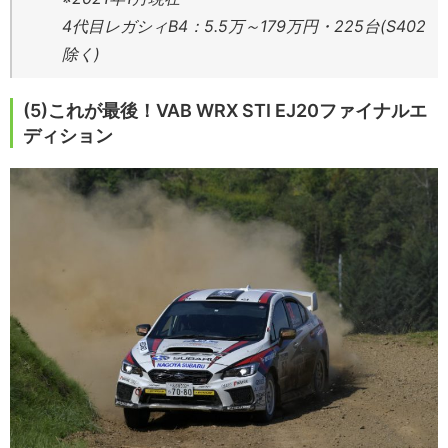
4代目レガシィB4：5.5万～179万円・225台(S402
除く)
(5)これが最後！VAB WRX STI EJ20ファイナルエ
ディション