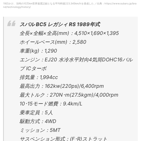
19日かけ、当時の10万km世界速度記録となる平均時速223.345km/hを達成した ／出典：https://www.subaru.jp/bra
nd/technology/history/
スバル BC5 レガシィ RS 1989年式
全長×全幅×全高(mm)：4,510×1,690×1,395
ホイールベース(mm)：2,580
車重(kg)：1,290
エンジン：EJ20 水冷水平対向4気筒DOHC16バル
ブ ICターボ
排気量：1,994cc
最高出力：162kw(220ps)/6,400rpm
最大トルク：270N･m(27.5kgm)/4,000rpm
10･15モード燃費：9.4km/L
乗車定員：5人
駆動方式：4WD
ミッション：5MT
サスペンション形式：(F･R)ストラット