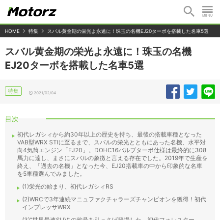
HOME
特集
スバル黄金期の栄光よ永遠に！珠玉の名機EJ20ターボを搭載した名車5選
スバル黄金期の栄光よ永遠に！珠玉の名機
EJ20ターボを搭載した名車5選
特集
2021/02/04
目次
初代レガシィから約30年以上の歴史を持ち、最後の搭載車種となった
VAB型WRX STIに至るまで、スバルの栄光とともにあった名機、水平対
向4気筒エンジン「EJ20」。DOHC16バルブターボ仕様は最終的に308
馬力に達し、まさにスバルの象徴と言える存在でした。2019年で生産を
終え、「過去の名機」となった今、EJ20搭載車の中から印象的な名車
を5車種選んでみました。
(1)栄光の始まり、初代レガシィRS
(2)WRCで3年連続マニュファクチャラーズチャンピオンを獲得！初代
インプレッサWRX
(3)“世界最速SUV”の称号を引っさげ登場した、初代フォレスター