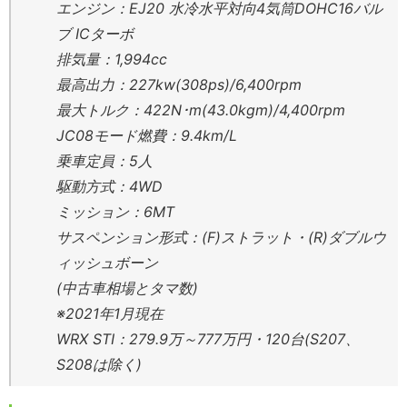
エンジン：EJ20 水冷水平対向4気筒DOHC16バル
ブ ICターボ
排気量：1,994cc
最高出力：227kw(308ps)/6,400rpm
最大トルク：422N･m(43.0kgm)/4,400rpm
JC08モード燃費：9.4km/L
乗車定員：5人
駆動方式：4WD
ミッション：6MT
サスペンション形式：(F)ストラット・(R)ダブルウ
ィッシュボーン
(中古車相場とタマ数)
※2021年1月現在
WRX STI：279.9万～777万円・120台(S207、
S208は除く)