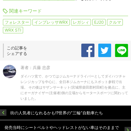
関連キーワード
フォレスター
インプレッサWRX
レガシィ
EJ20
クルマ
WRX STI
この記事を
シェアする
著者：兵藤 忠彦
ダイハツ党で、かつてはジムカーナドライバーとしてダイハツチャ
レンジカップを中心に、全日本ジムカーナにもスポット参戦で出
場。 その後はサザンサーキット(宮城県柴田郡村田町)を拠点に、主
にオーガナイザー(主催者)側の立場からモータースポーツに関わって
いました。
街の人気者になれるかも!?世界の”三輪”自動車たち
発売当時にシートベルトやヘッドレストがない車はそのままで