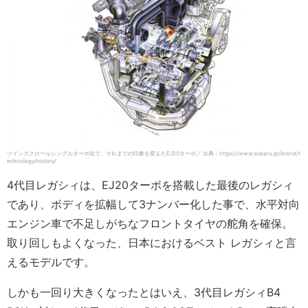
ツインスクロールシングルターボ化で、それまでの印象を変えたEJ20ターボ／ 出典：https://www.subaru.jp/brand/t
echnology/history/
4代目レガシィは、EJ20ターボを搭載した最後のレガシィ
であり、ボディを拡幅して3ナンバー化した事で、水平対向
エンジン車で不足しがちなフロントタイヤの舵角を確保。
取り回しもよくなった、日本におけるベスト レガシィと言
えるモデルです。
しかも一回り大きくなったとはいえ、3代目レガシィB4