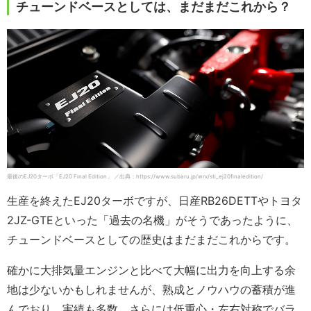
チューンドベースとしては、まだまだこれから？
最後のEJ20ターボ「EJ20 Final Edition」 ／出典：https://www.subaru.jp/wrx/sti_ej20finaledition/
生産を終えたEJ20ターボですが、日産RB26DETTやトヨタ
2JZ-GTEといった「過去の名機」がそうであったように、
チューンドベースとしての歴史はまだまだこれからです。
確かに大排気量エンジンと比べて大幅に出力を向上する余
地は少ないかもしれませんが、熟成とノウハウの蓄積が進
んでおり、実績も多数。さらには低重心・左右対称でバラ