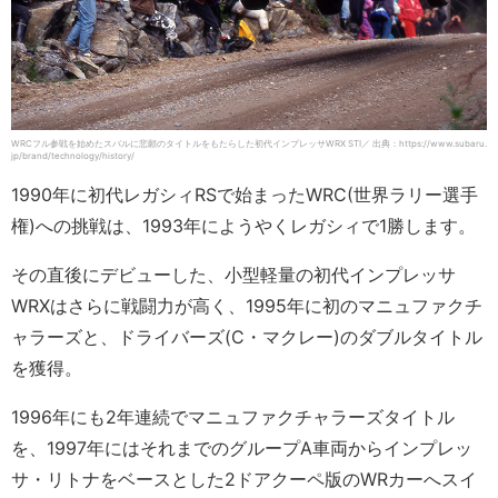
WRCフル参戦を始めたスバルに悲願のタイトルをもたらした初代インプレッサWRX STI／ 出典：https://www.subaru.
jp/brand/technology/history/
1990年に初代レガシィRSで始まったWRC(世界ラリー選手
権)への挑戦は、1993年にようやくレガシィで1勝します。
その直後にデビューした、小型軽量の初代インプレッサ
WRXはさらに戦闘力が高く、1995年に初のマニュファクチ
ャラーズと、ドライバーズ(C・マクレー)のダブルタイトル
を獲得。
1996年にも2年連続でマニュファクチャラーズタイトル
を、1997年にはそれまでのグループA車両からインプレッ
サ・リトナをベースとした2ドアクーペ版のWRカーへスイ