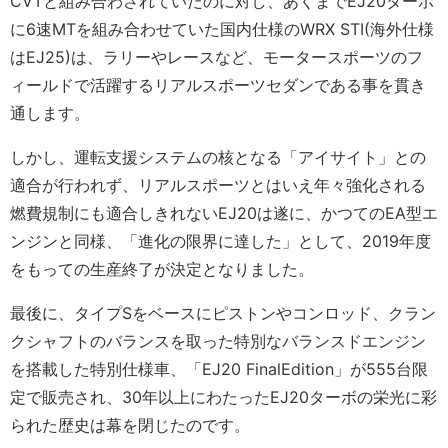
CVTと組み合わされていたのに対し、あくまでEJ20ターボ
に6速MTを組み合わせていた国内仕様のWRX STI(海外仕様
はEJ25)は、ラリーやレースなど、モータースポーツのフ
ィールドで活躍するリアルスポーツセダンである事を貫き
通します。
しかし、運転支援システムの核となる「アイサイト」との
適合が行われず、リアルスポーツとはいえ年々強化される
燃費規制にも適合しきれないEJ20は遂に、かつてのEA型エ
ンジンと同様、「進化の限界に達した」として、2019年度
をもっての生産終了が決定となりました。
最後に、タイプSをベースにピストンやコンロッド、クラン
クシャフトのバランスを取った特別なバランスドエンジン
を搭載した特別仕様車、「EJ20 FinalEdition」が555台限
定で販売され、30年以上にわたったEJ20ターボの栄光に彩
られた歴史は幕を閉じたのです。