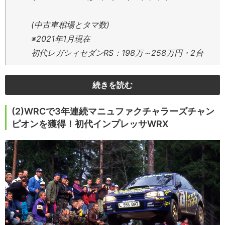
(中古車相場とタマ数)
※2021年1月現在
初代レガシィセダンRS：198万～258万円・2台
続きを読む
(2)WRCで3年連続マニュファクチャラーズチャン
ピオンを獲得！初代インプレッサWRX