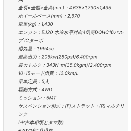
全長×全幅×全高(mm)：4,635×1,730×1,435
ホイールベース(mm)：2,670
車重(kg)：1,430
エンジン：EJ20 水冷水平対向4気筒DOHC16バル
ブ ICターボ
排気量：1,994cc
最高出力：206kw(280ps)/6,400rpm
最大トルク：343N･m(35.0kgm)/2,400rpm
10･15モード燃費：12.0km/L
乗車定員：5人
駆動方式：4WD
ミッション：5MT
サスペンション形式：(F)ストラット・(R)マルチリ
ンク
(中古車相場とタマ数)
※2021年1月現在