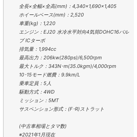
全長×全幅×全高(mm)：4,340×1,690×1,405
ホイールベース(mm)：2,520
車重(kg)：1,220
エンジン：EJ20 水冷水平対向4気筒DOHC16バル
ブ ICターボ
排気量：1,994cc
最高出力：206kw(280ps)/6,500rpm
最大トルク：343N･m(35.0kgm)/4,000rpm
10･15モード燃費：9.9km/L
乗車定員：5人
駆動方式：4WD
ミッション：5MT
サスペンション形式：(F･R)ストラット
(中古車相場とタマ数)
※2021年1月現在