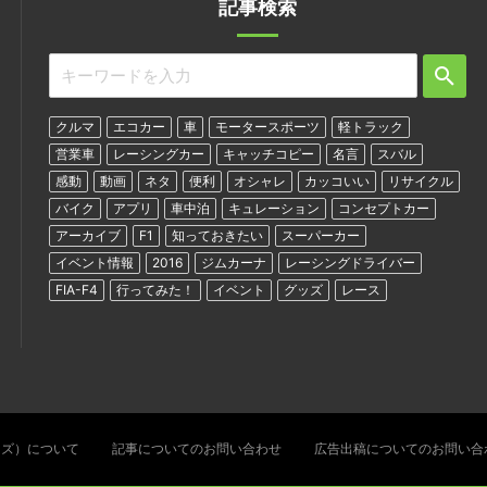
記事検索
クルマ
エコカー
車
モータースポーツ
軽トラック
営業車
レーシングカー
キャッチコピー
名言
スバル
感動
動画
ネタ
便利
オシャレ
カッコいい
リサイクル
バイク
アプリ
車中泊
キュレーション
コンセプトカー
アーカイブ
F1
知っておきたい
スーパーカー
イベント情報
2016
ジムカーナ
レーシングドライバー
FIA-F4
行ってみた！
イベント
グッズ
レース
ターズ）について
記事についてのお問い合わせ
広告出稿についてのお問い合