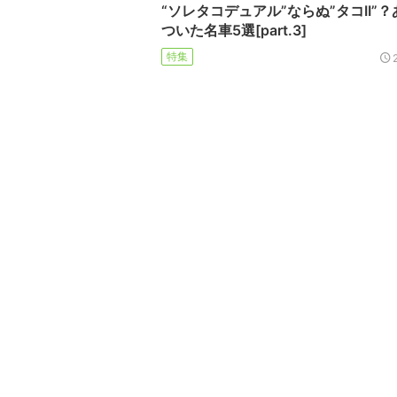
“ソレタコデュアル”ならぬ”タコII”
ついた名車5選[part.3]
特集