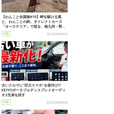
【わんこと全国旅#19】岬を駆ける風
と、わんことの絆。ダイレクトカーズ
「オーステリア」で巡る、南九州・野…
特集
2026/08/05
古いクルマに“巨大スマホ”を後付け!?
KEIYOポータブルディスプレイオーディ
オ3兄弟を試す
特集
2026/08/04