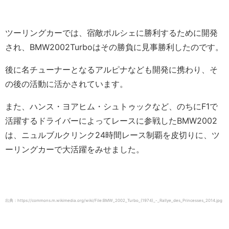
ツーリングカーでは、宿敵ポルシェに勝利するために開発
され、BMW2002Turboはその勝負に見事勝利したのです。
後に名チューナーとなるアルピナなども開発に携わり、そ
の後の活動に活かされています。
また、ハンス・ヨアヒム・シュトゥックなど、のちにF1で
活躍するドライバーによってレースに参戦したBMW2002
は、ニュルブルクリンク24時間レース制覇を皮切りに、ツ
ーリングカーで大活躍をみせました。
出典：https://commons.m.wikimedia.org/wiki/File:BMW_2002_Turbo_(1974)_-_Rallye_des_Princesses_2014.jpg