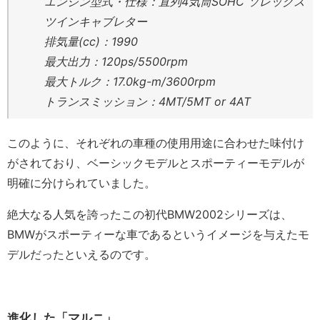
エンジン型式・仕様：直列4気筒SOHC ソレックス
ツインキャブレター
排気量(cc)：1990
最大出力：120ps/5500rpm
最大トルク：17.0kg-m/3600rpm
トランスミッション：4MT/5MT or 4AT
このように、それぞれの車種の使用用途に合わせた味付け
がされており、ベーシックモデルとスポーティーモデルが
明確に分けられていました。
絶大なる人気を誇ったこの初代BMW2002シリーズは、
BMWがスポーティーな車であるというイメージを与えたモ
デルだったといえるのです。
進化した「マルニ」