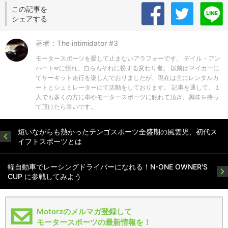
この記事を
シェアする
著者：The intimidator #3
モータースポーツを愛して止まないアラフォーです。 デイル・アン
ハートsrに憧れ、自らもそれに扮する変わり者。 以前はマイカーに
てサーキット走行を楽しんでおりましたが、現在は主にレンタルカ
ートとシュミレーターにて活動をしております。 記事を通して、１
人でも多くの方に車やモータースポーツに触れて頂き、興味を持っ
て頂けたら幸いです。
短いながらも熱かったテンゴスポーツ全盛期の風雲児、初代ス
イフトスポーツとは
軽自動車でレーシングドライバーになれる！N-ONE OWNER'S
CUP に参戦してみよう
Motorzのメルマガ登録して
モータースポーツの最新情報を！