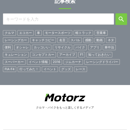
記事検索
クルマ
エコカー
車
モータースポーツ
軽トラック
営業車
レーシングカー
キャッチコピー
名言
スバル
感動
動画
ネタ
便利
オシャレ
カッコいい
リサイクル
バイク
アプリ
車中泊
キュレーション
コンセプトカー
アーカイブ
F1
知っておきたい
スーパーカー
イベント情報
2016
ジムカーナ
レーシングドライバー
FIA-F4
行ってみた！
イベント
グッズ
レース
クルマ・バイクをもっと楽しくするメディア