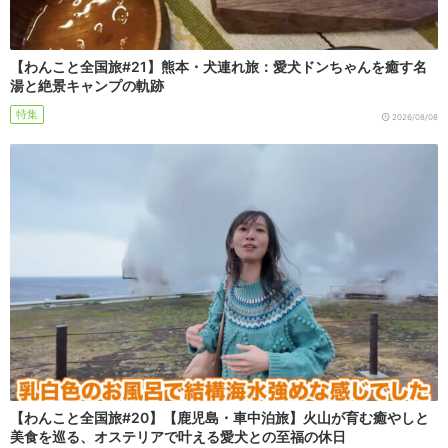
【わんこと全国旅#21】熊本・犬連れ旅：愛犬ドンちゃんを癒す名
湯と絶景キャンプの軌跡
特集
2026/08/08
【わんこと全国旅#20】【鹿児島・車中泊旅】火山が育む癒やしと
美食を巡る、オステリアで叶える愛犬との至福の休日