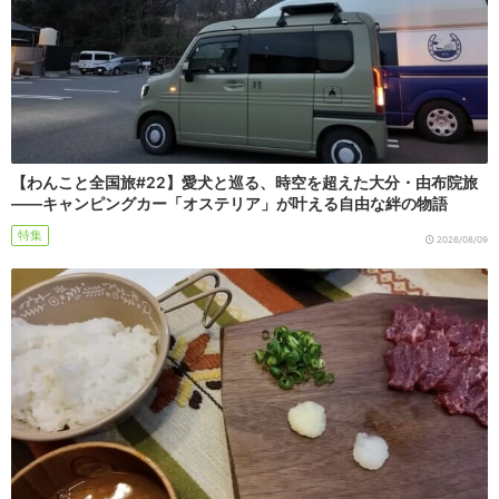
【わんこと全国旅#22】愛犬と巡る、時空を超えた大分・由布院旅
――キャンピングカー「オステリア」が叶える自由な絆の物語
特集
2026/08/09