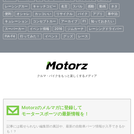
レーシングカー
キャッチコピー
名言
スバル
感動
動画
ネタ
便利
オシャレ
カッコいい
リサイクル
バイク
アプリ
車中泊
キュレーション
コンセプトカー
アーカイブ
F1
知っておきたい
スーパーカー
イベント情報
2016
ジムカーナ
レーシングドライバー
FIA-F4
行ってみた！
イベント
グッズ
レース
クルマ・バイクをもっと楽しくするメディア
Motorzのメルマガに登録して
モータースポーツの最新情報を！
記事には載せられない編集部の裏話や、最新の自動車パーツ情報が入手できるか
も！？