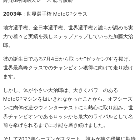
鈴鹿8時間耐久レース 総合優勝
2003年
：世界選手権 MotoGPクラス
地方選手権、全日本選手権、世界選手権と誰もが認める実
力で着々と実績を残しステップアップしていった加藤大治
郎。
彼の誕生日である7月4日から取った”ゼッケン74”を掲げ、
世界最高峰クラスでのチャンピオン獲得に向けて走り続け
ます。
しかし、体が小さい大治郎は、大きくパワーのある
MotoGPマシンを扱いきれなかったことから、オフシーズ
ンに肉体改造やウィンターテストにも熱心に取り組み、世
界チャンピオンであるロッシから最大のライバルとして名
前を挙げられるまでに才能を磨き続けました。
そして2003年シーズンがスタート。誰もが彼の優勝に期待