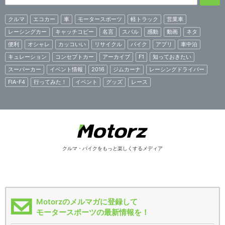
クルマ
エコカー
車
モータースポーツ
軽トラック
営業車
レーシングカー
キャッチコピー
名言
スバル
感動
動画
ネタ
便利
オシャレ
カッコいい
リサイクル
バイク
アプリ
車中泊
キュレーション
コンセプトカー
アーカイブ
F1
知っておきたい
スーパーカー
イベント情報
2016
ジムカーナ
レーシングドライバー
FIA-F4
行ってみた！
イベント
グッズ
レース
クルマ・バイクをもっと楽しくするメディア
Motorzのメルマガに登録して
モータースポーツの最新情報を！