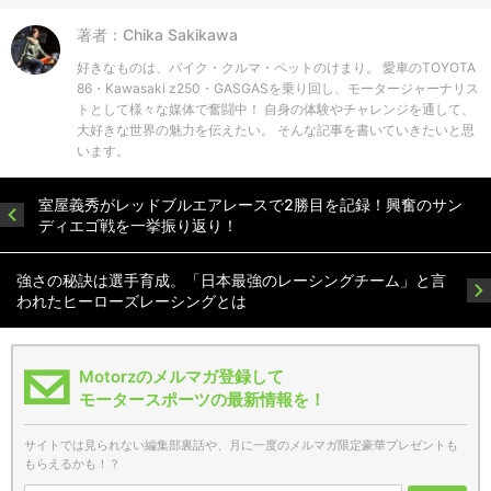
著者：Chika Sakikawa
好きなものは、バイク・クルマ・ペットのけまり。 愛車のTOYOTA
86・Kawasaki z250・GASGASを乗り回し、モータージャーナリス
トとして様々な媒体で奮闘中！ 自身の体験やチャレンジを通して、
大好きな世界の魅力を伝えたい。 そんな記事を書いていきたいと思
います。
室屋義秀がレッドブルエアレースで2勝目を記録！興奮のサン
ディエゴ戦を一挙振り返り！
強さの秘訣は選手育成。「日本最強のレーシングチーム」と言
われたヒーローズレーシングとは
Motorzのメルマガ登録して
モータースポーツの最新情報を！
サイトでは見られない編集部裏話や、月に一度のメルマガ限定豪華プレゼントも
もらえるかも！？