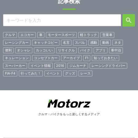
記事検索
クルマ
エコカー
車
モータースポーツ
軽トラック
営業車
レーシングカー
キャッチコピー
名言
スバル
感動
動画
ネタ
便利
オシャレ
カッコいい
リサイクル
バイク
アプリ
車中泊
キュレーション
コンセプトカー
アーカイブ
F1
知っておきたい
スーパーカー
イベント情報
2016
ジムカーナ
レーシングドライバー
FIA-F4
行ってみた！
イベント
グッズ
レース
クルマ・バイクをもっと楽しくするメディア