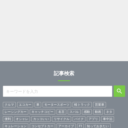
記事検索
クルマ
エコカー
車
モータースポーツ
軽トラック
営業車
レーシングカー
キャッチコピー
名言
スバル
感動
動画
ネタ
便利
オシャレ
カッコいい
リサイクル
バイク
アプリ
車中泊
キュレーション
コンセプトカー
アーカイブ
F1
知っておきたい