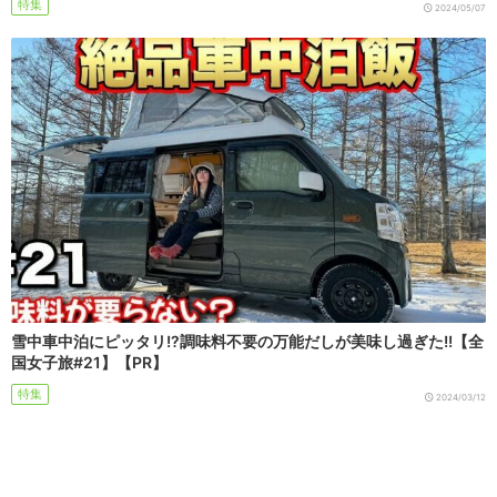
特集
2024/05/07
雪中車中泊にピッタリ!?調味料不要の万能だしが美味し過ぎた!!【全
国女子旅#21】【PR】
特集
2024/03/12