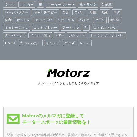
クルマ
エコカー
車
モータースポーツ
軽トラック
営業車
レーシングカー
キャッチコピー
名言
スバル
感動
動画
ネタ
便利
オシャレ
カッコいい
リサイクル
バイク
アプリ
車中泊
キュレーション
コンセプトカー
アーカイブ
F1
知っておきたい
スーパーカー
イベント情報
2016
ジムカーナ
レーシングドライバー
FIA-F4
行ってみた！
イベント
グッズ
レース
クルマ・バイクをもっと楽しくするメディア
Motorzのメルマガに登録して
モータースポーツの最新情報を！
記事には載せられない編集部の裏話や、最新の自動車パーツ情報が入手できるか