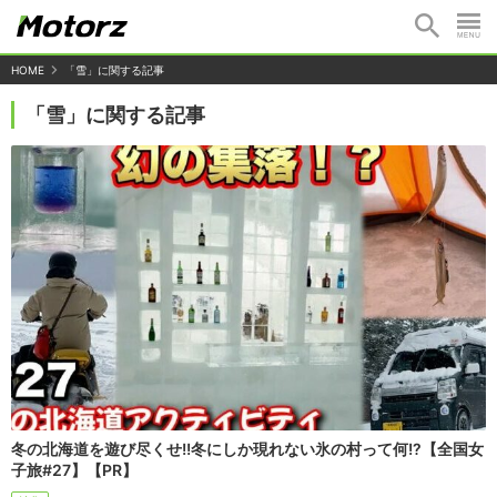
HOME
「雪」に関する記事
「雪」に関する記事
冬の北海道を遊び尽くせ!!冬にしか現れない氷の村って何!?【全国女
子旅#27】【PR】