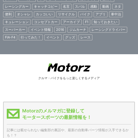
レーシングカー
キャッチコピー
名言
スバル
感動
動画
ネタ
便利
オシャレ
カッコいい
リサイクル
バイク
アプリ
車中泊
キュレーション
コンセプトカー
アーカイブ
F1
知っておきたい
スーパーカー
イベント情報
2016
ジムカーナ
レーシングドライバー
FIA-F4
行ってみた！
イベント
グッズ
レース
クルマ・バイクをもっと楽しくするメディア
Motorzのメルマガに登録して
モータースポーツの最新情報を！
記事には載せられない編集部の裏話や、最新の自動車パーツ情報が入手できるか
も！？