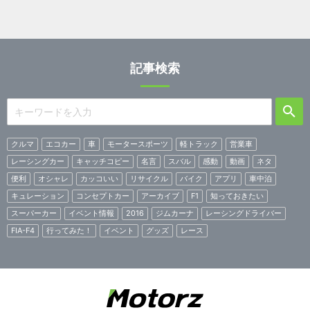
記事検索
クルマ
エコカー
車
モータースポーツ
軽トラック
営業車
レーシングカー
キャッチコピー
名言
スバル
感動
動画
ネタ
便利
オシャレ
カッコいい
リサイクル
バイク
アプリ
車中泊
キュレーション
コンセプトカー
アーカイブ
F1
知っておきたい
スーパーカー
イベント情報
2016
ジムカーナ
レーシングドライバー
FIA-F4
行ってみた！
イベント
グッズ
レース