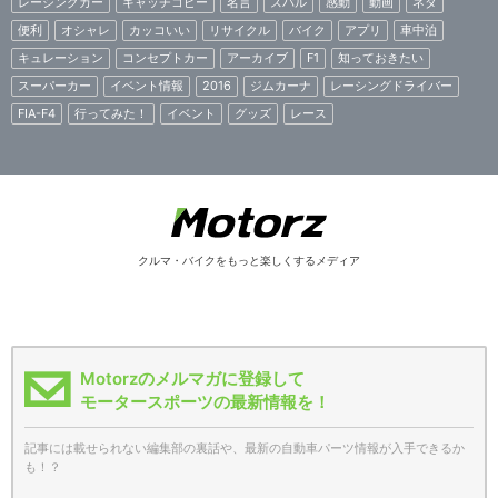
レーシングカー
キャッチコピー
名言
スバル
感動
動画
ネタ
便利
オシャレ
カッコいい
リサイクル
バイク
アプリ
車中泊
キュレーション
コンセプトカー
アーカイブ
F1
知っておきたい
スーパーカー
イベント情報
2016
ジムカーナ
レーシングドライバー
FIA-F4
行ってみた！
イベント
グッズ
レース
クルマ・バイクをもっと楽しくするメディア
Motorzのメルマガに登録して
モータースポーツの最新情報を！
記事には載せられない編集部の裏話や、最新の自動車パーツ情報が入手できるか
も！？