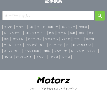
記事検索
クルマ
エコカー
車
モータースポーツ
軽トラック
営業車
レーシングカー
キャッチコピー
名言
スバル
感動
動画
ネタ
便利
オシャレ
カッコいい
リサイクル
バイク
アプリ
車中泊
キュレーション
コンセプトカー
アーカイブ
F1
知っておきたい
スーパーカー
イベント情報
2016
ジムカーナ
レーシングドライバー
FIA-F4
行ってみた！
イベント
グッズ
レース
クルマ・バイクをもっと楽しくするメディア