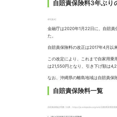
自賠責保険料3年ぶりの
©写真AC
金融庁は2020年1月22日に、自賠
た。
自賠責保険料の改正は2017年4月以
この改定により、これまで自家用乗用車
は21,550円となり、引き下げ額は4,
なお、沖縄県の離島地域は自賠責保
自賠責保険料一覧
自賠責保険証明書 / 出典：https://ja.wikipedia.org/wiki/自動車損害
( )内は2019年3月以前の保険料