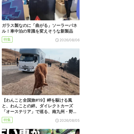
ガラス製なのに「曲がる」ソーラーパネ
ル！車中泊の常識を変えそうな新製品
特集
2026/08/06
【わんこと全国旅#19】岬を駆ける風
と、わんことの絆。ダイレクトカーズ
「オーステリア」で巡る、南九州・野…
特集
2026/08/05