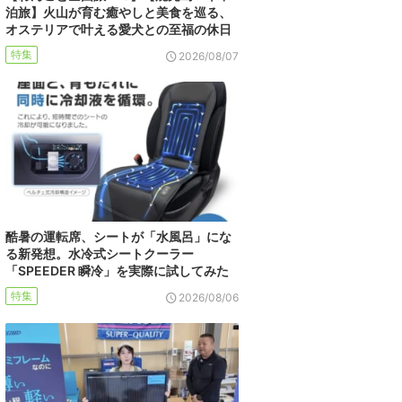
泊旅】火山が育む癒やしと美食を巡る、
オステリアで叶える愛犬との至福の休日
特集
2026/08/07
酷暑の運転席、シートが「水風呂」にな
る新発想。水冷式シートクーラー
「SPEEDER 瞬冷」を実際に試してみた
特集
2026/08/06