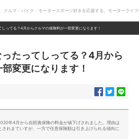
、クルマ・バイク・モータースポーツ好きを応援する、モーターライフ
てしってる？4月からクルマの保険料が一部変更になります！
なったってしってる？4月から
一部変更になります！
020年4月から自賠責保険の料金が値下げされました。理由は
とされまていすが、一方で任意保険額は引き上げられる傾向に
。