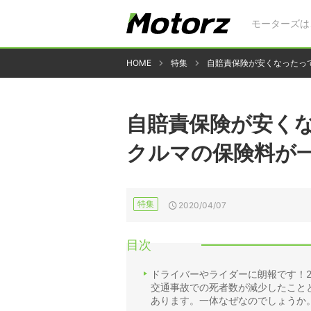
モーターズは
HOME
特集
自賠責保険が安くなったっ
自賠責保険が安く
クルマの保険料が
特集
2020/04/07
目次
ドライバーやライダーに朗報です！2
交通事故での死者数が減少したこと
あります。一体なぜなのでしょうか