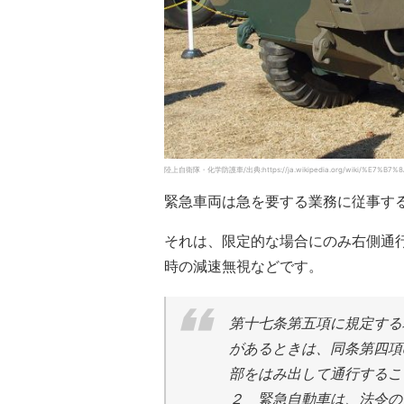
陸上自衛隊・化学防護車/出典:https://ja.wikipedia.org/wiki/%E7%B
緊急車両は急を要する業務に従事す
それは、限定的な場合にのみ右側通
時の減速無視などです。
第十七条第五項に規定する
があるときは、同条第四項
部をはみ出して通行するこ
２
緊急自動車は、法令の