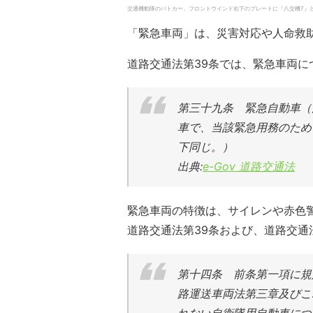
交通機動隊のパトカー。フロントウインド右下のプレートに『八交機7』と書かれ
「緊急車両」は、災害対応や人命救
道路交通法第39条では、緊急車両に
第三十九条 緊急自動車（
車で、当該緊急用務のため
下同じ。）
出典:
e-Gov 道路交通法
緊急車両の特徴は、サイレンや赤色
道路交通法第39条および、道路交通
第十四条 前条第一項に規
路運送車両法第三章及びこ