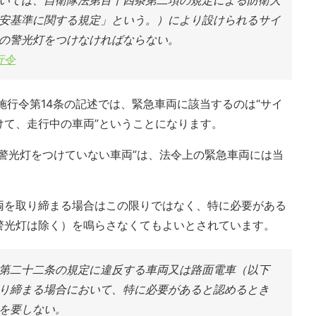
いては、自衛隊法第百十四条第二項の規定による防衛大
安基準に関する規定」という。）により設けられるサイ
の警光灯をつけなければならない。
行令
施行令第14条の記述では、緊急車両に該当するのは“サイ
けて、走行中の車両”ということになります。
警光灯をつけていない車両”は、法令上の緊急車両には当
両を取り締まる場合はこの限りではなく、特に必要がある
警光灯は除く）を鳴らさなくてもよいとされています。
第二十二条の規定に違反する車両又は路面電車（以下
り締まる場合において、特に必要があると認めるとき
を要しない。