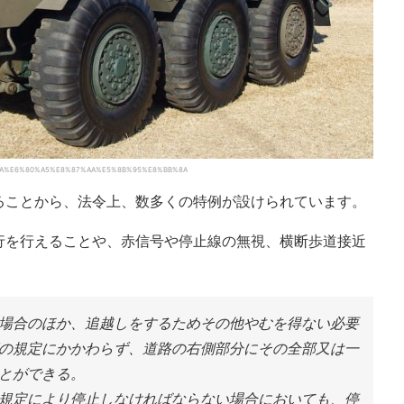
7%8A%E6%80%A5%E8%87%AA%E5%8B%95%E8%BB%8A
ることから、法令上、数多くの特例が設けられています。
行を行えることや、赤信号や停止線の無視、横断歩道接近
場合のほか、追越しをするためその他やむを得ない必要
の規定にかかわらず、道路の右側部分にその全部又は一
とができる。
規定により停止しなければならない場合においても、停