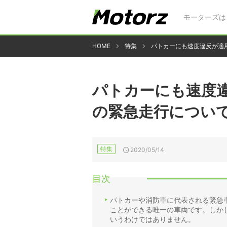
モーターズは
HOME
特集
パトカーにも速度違反が適
パトカーにも速度
の緊急走行につい
特集
2020/05/14
目次
パトカーや消防車に代表される緊急
ことができる唯一の車両です。しか
いうわけではありません。