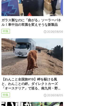
ガラス製なのに「曲がる」ソーラーパネ
ル！車中泊の常識を変えそうな新製品
特集
2026/08/06
【わんこと全国旅#19】岬を駆ける風
と、わんことの絆。ダイレクトカーズ
「オーステリア」で巡る、南九州・野…
特集
2026/08/05