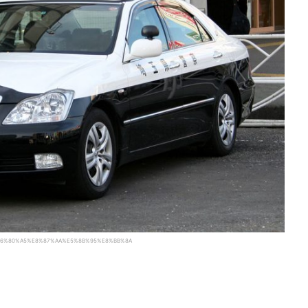
A%E6%80%A5%E8%87%AA%E5%8B%95%E8%BB%8A