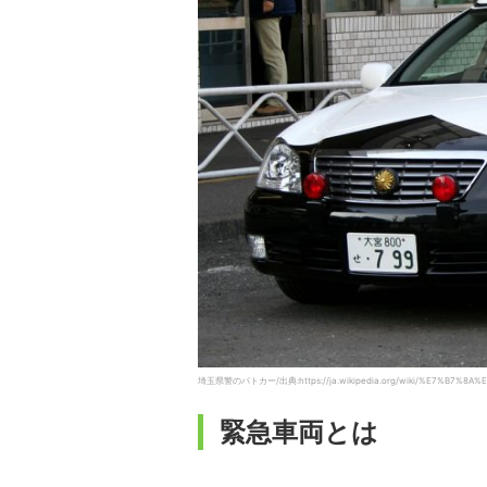
埼玉県警のパトカー/出典:https://ja.wikipedia.org/wiki/%E7%B7%8
緊急車両とは