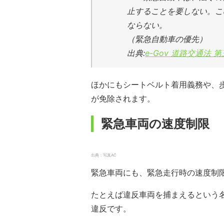
止することを要しない。こ
ならない。
（緊急自動車の優先）
出典:
e-Gov 道路交通法 
ほかにもシートベルト着用義務や、
が免除されます。
緊急車両の速度制限
出典：写真AC
緊急車両にも、緊急走行時の速度制
たとえば違反車両を捕まえるという名
違反です。