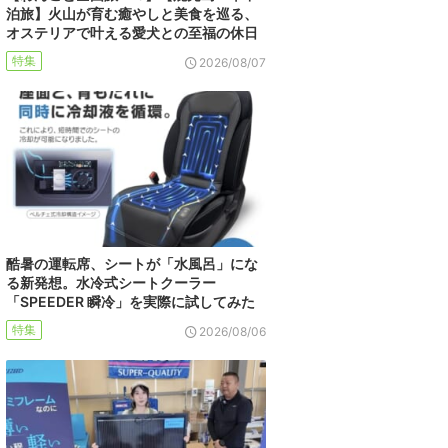
泊旅】火山が育む癒やしと美食を巡る、
オステリアで叶える愛犬との至福の休日
特集
2026/08/07
酷暑の運転席、シートが「水風呂」にな
る新発想。水冷式シートクーラー
「SPEEDER 瞬冷」を実際に試してみた
特集
2026/08/06