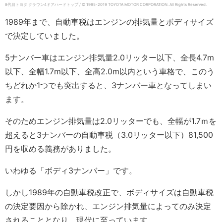
8代目トヨタ クラウン4ドアハードトップ / © 1995-2019 TOYOTA MOTOR CORPORATION.
All Rights Reserved.
1989年まで、自動車税はエンジンの排気量とボディサイズ
で決定していました。
5ナンバー車はエンジン排気量2.0リッター以下、全長4.7m
以下、全幅1.7m以下、全高2.0m以内という車格で、このう
ちどれか1つでも突出すると、3ナンバー車となってしまい
ます。
そのためエンジン排気量は2.0リッターでも、全幅が1.7ｍを
超えると3ナンバーの自動車税（3.0リッター以下）81,500
円を収める義務がありました。
いわゆる「ボディ3ナンバー」です。
しかし1989年の自動車税改正で、ボディサイズは自動車税
の決定要因から除かれ、エンジン排気量によってのみ決定
されることとなり、現代に至っています。