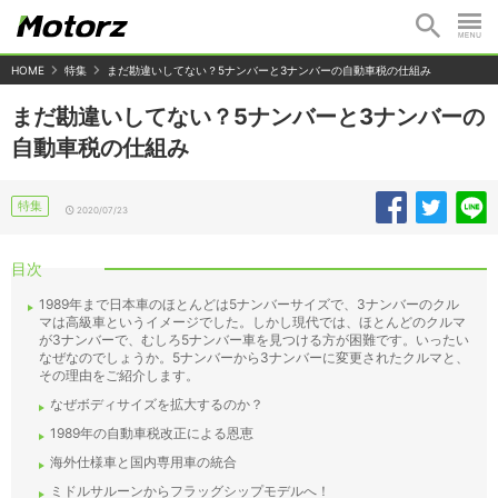
HOME
特集
まだ勘違いしてない？5ナンバーと3ナンバーの自動車税の仕組み
まだ勘違いしてない？5ナンバーと3ナンバーの
自動車税の仕組み
特集
2020/07/23
目次
1989年まで日本車のほとんどは5ナンバーサイズで、3ナンバーのクル
マは高級車というイメージでした。しかし現代では、ほとんどのクルマ
が3ナンバーで、むしろ5ナンバー車を見つける方が困難です。いったい
なぜなのでしょうか。5ナンバーから3ナンバーに変更されたクルマと、
その理由をご紹介します。
なぜボディサイズを拡大するのか？
1989年の自動車税改正による恩恵
海外仕様車と国内専用車の統合
ミドルサルーンからフラッグシップモデルへ！