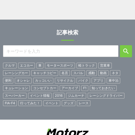
記事検索
クルマ
エコカー
車
モータースポーツ
軽トラック
営業車
レーシングカー
キャッチコピー
名言
スバル
感動
動画
ネタ
便利
オシャレ
カッコいい
リサイクル
バイク
アプリ
車中泊
キュレーション
コンセプトカー
アーカイブ
F1
知っておきたい
スーパーカー
イベント情報
2016
ジムカーナ
レーシングドライバー
FIA-F4
行ってみた！
イベント
グッズ
レース