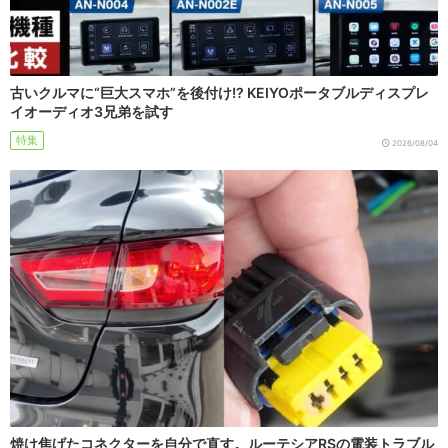
古いクルマに“巨大スマホ”を後付け!? KEIYOポータブルディスプレ
イオーディオ3兄弟を試す
特集
2026/08/04
焼け焦げたコネクターを自分で直す。ルーテシアRSの電装トラブル