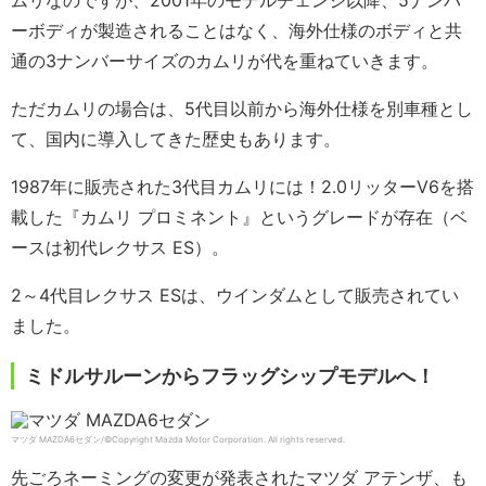
ムリなのですが、2001年のモデルチェンジ以降、5ナンバ
ーボディが製造されることはなく、海外仕様のボディと共
通の3ナンバーサイズのカムリが代を重ねていきます。
ただカムリの場合は、5代目以前から海外仕様を別車種とし
て、国内に導入してきた歴史もあります。
1987年に販売された3代目カムリには！2.0リッターV6を搭
載した『カムリ プロミネント』というグレードが存在（ベ
ースは初代レクサス ES）。
2～4代目レクサス ESは、ウインダムとして販売されてい
ました。
ミドルサルーンからフラッグシップモデルへ！
マツダ MAZDA6セダン/©Copyright Mazda Motor Corporation. All rights reserved.
先ごろネーミングの変更が発表されたマツダ アテンザ、も