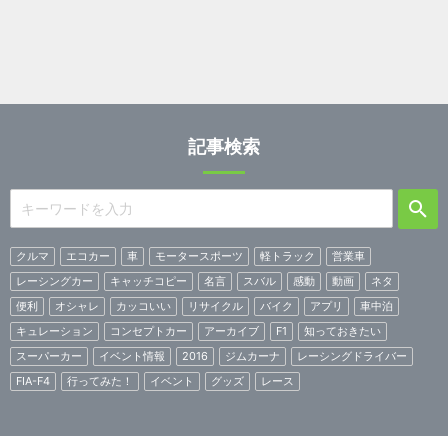
記事検索
クルマ
エコカー
車
モータースポーツ
軽トラック
営業車
レーシングカー
キャッチコピー
名言
スバル
感動
動画
ネタ
便利
オシャレ
カッコいい
リサイクル
バイク
アプリ
車中泊
キュレーション
コンセプトカー
アーカイブ
F1
知っておきたい
スーパーカー
イベント情報
2016
ジムカーナ
レーシングドライバー
FIA-F4
行ってみた！
イベント
グッズ
レース