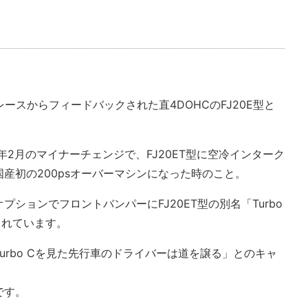
レースからフィードバックされた直4DOHCのFJ20E型と
年2月のマイナーチェンジで、FJ20ET型に空冷インターク
産初の200psオーバーマシンになった時のこと。
オプションでフロントバンパーにFJ20ET型の別名「Turbo
られています。
urbo Cを見た先行車のドライバーは道を譲る」とのキャ
です。