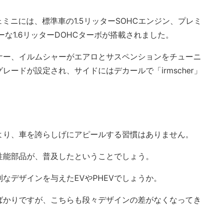
ェミニには、標準車の1.5リッターSOHCエンジン、プレミ
ーな1.6リッターDOHCターボが搭載されました。
ナー、イルムシャーがエアロとサスペンションをチューニ
ードが設定され、サイドにはデカールで「irmscher」
より、車を誇らしげにアピールする習慣はありません。
性能部品が、普及したということでしょう。
なデザインを与えたEVやPHEVでしょうか。
ばかりですが、こちらも段々デザインの差がなくなってき