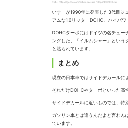
出典：https://gazoo.com/article/meisha_100ps/150701.html
いすゞが1990年に発表した3代目ジ
アムな1.6リッターDOHC、ハイパワ
DOHCターボにはドイツの名チュー
ングした、「イルムシャー」というグレ
と貼られています。
まとめ
現在の日本車ではサイドデカールに
それだけDOHCやターボといった高
サイドデカールに近いものでは、特別
ガソリン車とは違うんだよと言わん
ています。