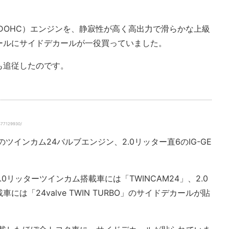
（DOHC）エンジンを、静寂性が高く高出力で滑らかな上級
ールにサイドデカールが一役買っていました。
も追従したのです。
877129930/
ツインカム24バルブエンジン、2.0リッター直6のIG-GE
.0リッターツインカム搭載車には「TWINCAM24」、2.0
は「24valve TWIN TURBO」のサイドデカールが貼