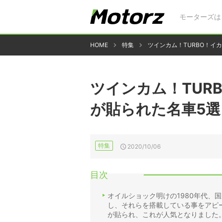
モーターズは
HOME
特集
ツインカム！TURBO！イ
ツインカム！TUR
が貼られた名車5選
特集
2020/10/06
目次
オイルショック明けの1980年代、
し、それらを搭載している事をアピ
が貼られ、これが人気となりました