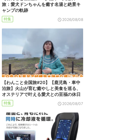
旅：愛犬ドンちゃんを癒す名湯と絶景キ
ャンプの軌跡
特集
2026/08/08
【わんこと全国旅#20】【鹿児島・車中
泊旅】火山が育む癒やしと美食を巡る、
オステリアで叶える愛犬との至福の休日
特集
2026/08/07