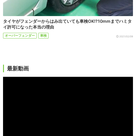
タイヤがフェンダーからはみ出ていても車検OK!?10mmまでハミタ
イ許可になった本当の理由
オーバーフェンダー
車検
2021/02/09
最新動画