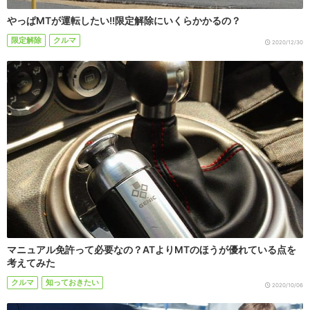
やっぱMTが運転したい!!限定解除にいくらかかるの？
限定解除
クルマ
2020/12/30
マニュアル免許って必要なの？ATよりMTのほうが優れている点を
考えてみた
クルマ
知っておきたい
2020/10/06