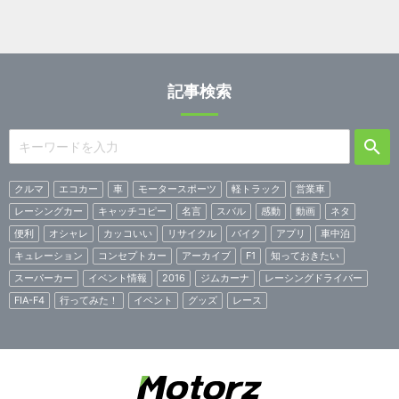
記事検索
クルマ
エコカー
車
モータースポーツ
軽トラック
営業車
レーシングカー
キャッチコピー
名言
スバル
感動
動画
ネタ
便利
オシャレ
カッコいい
リサイクル
バイク
アプリ
車中泊
キュレーション
コンセプトカー
アーカイブ
F1
知っておきたい
スーパーカー
イベント情報
2016
ジムカーナ
レーシングドライバー
FIA-F4
行ってみた！
イベント
グッズ
レース