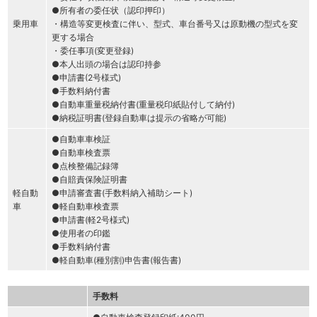
●所有者の委任状（認印押印）
乗用車
・構造等変更検査に伴い、型式、車台番号又は原動機の型式を変
更する場合
・委任事項(変更登録)
●本人出頭の場合は認印持参
●申請書(2号様式)
●手数料納付書
●自動車重量税納付書(重量税印紙貼付して納付)
●納税証明書(登録自動車は提示の省略が可能)
●自動車車検証
●自動車検査票
●点検整備記録簿
●自賠責保険証明書
軽自動
●申請審査書(手数料納入補助シート)
車
●軽自動車検査票
●申請書(軽2号様式)
●使用者の印鑑
●手数料納付書
●軽自動車(種別割)申告書(報告書)
手数料