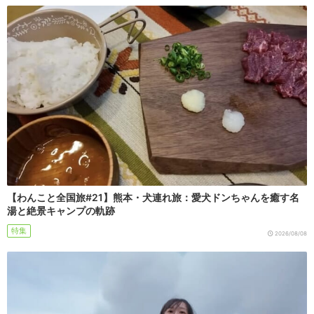
【わんこと全国旅#21】熊本・犬連れ旅：愛犬ドンちゃんを癒す名
湯と絶景キャンプの軌跡
特集
2026/08/08