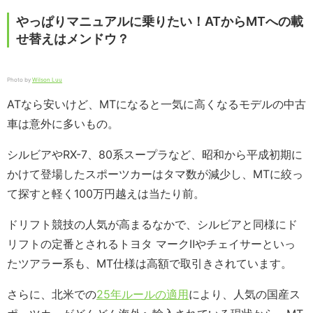
やっぱりマニュアルに乗りたい！ATからMTへの載
せ替えはメンドウ？
Photo by
Wilson Luu
ATなら安いけど、MTになると一気に高くなるモデルの中古
車は意外に多いもの。
シルビアやRX-7、80系スープラなど、昭和から平成初期に
かけて登場したスポーツカーはタマ数が減少し、MTに絞っ
て探すと軽く100万円越えは当たり前。
ドリフト競技の人気が高まるなかで、シルビアと同様にド
リフトの定番とされるトヨタ マークⅡやチェイサーといっ
たツアラー系も、MT仕様は高額で取引きされています。
さらに、北米での
25年ルールの適用
により、人気の国産ス