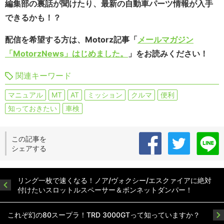
編集部の裏話が聞けたり、最新の自動車パーツ情報が入手
できるかも！？
配信を希望する方は、Motorz記事「
メールマガジン
「MotorzNews」はじめました。
」をお読みください！
関連キーワード
マニュアル
MT
AT
ミッション
クルマ
便利
知っておきたい
車検
この記事を
シェアする
リング一枚で速くなる！ノア/ヴォクシー/エスクァイアに絶対
付けたいスロットルスペーサー＆ボンネットダンパー！
これぞ幻の80スープラ！TRD 3000GTって知っていますか？