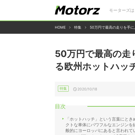
モーターズは
HOME
特集
50万円で最高の走りを手
50万円で最高の
る欧州ホットハッ
特集
2020/10/18
目次
「ホットハッチ」という言葉にとき
クトな車体にパワフルなエンジンを
般的にヨーロッパにあると言われて