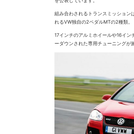
を公表しています。
組み合わされるトランスミッションは6速MT
れるVW独自の2ペダルMTの2種類。
17インチのアルミホイールや16イ
ーダウンされた専用チューニングが