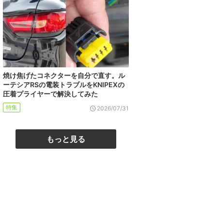
焼け焦げたコネクターを自分で直す。ル
ーテシアRSの電装トラブルをKNIPEXの
圧着プライヤーで解決してみた
特集
2026/07/31
もっと見る