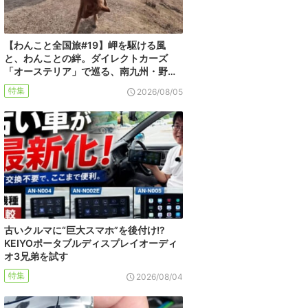
【わんこと全国旅#19】岬を駆ける風
と、わんことの絆。ダイレクトカーズ
「オーステリア」で巡る、南九州・野…
特集
2026/08/05
古いクルマに“巨大スマホ”を後付け!?
KEIYOポータブルディスプレイオーディ
オ3兄弟を試す
特集
2026/08/04