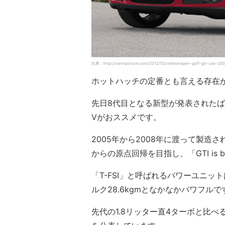
出典：http://carinpicture.com/2012/02/volkswagen-golf-gti-usa-20
ホットハッチの定番とも言える存在が
先日8代目となる新型が発表された
Ⅴがおススメです。
2005年から2008年に渡って製
からの原点回帰を目指し、「GTI is
「T-FSI」と呼ばれるパワーユニッ
ルク28.6kgmとなかなかパワフルで
先代の1.8リッター直4ターボと比べ