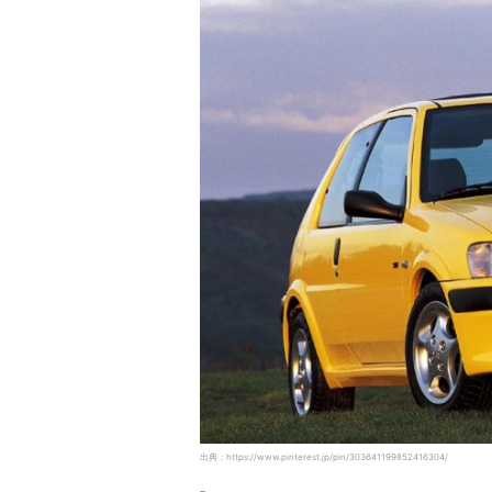
出典：https://www.pinterest.jp/pin/303641199852416304/