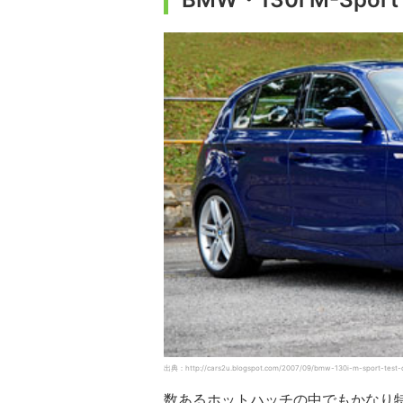
出典：http://cars2u.blogspot.com/2007/09/bmw-130i-m-sport-test-d
数あるホットハッチの中でもかなり