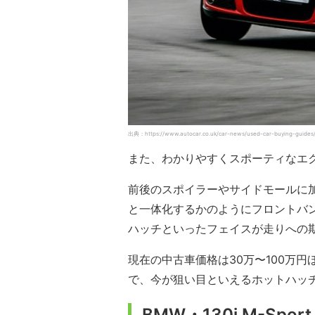
出典：https://www.autocar.co.uk/car-news/used-car-buying-guides/
また、わかりやすくスポーティなエク
前後のスポイラーやサイドモールに
と一体化するかのようにフロントバ
ハッチといったフェイスが走りへの
現在の中古車価格は30万〜100万
で、今が狙い目といえるホットハッ
BMW・130i M-Sport