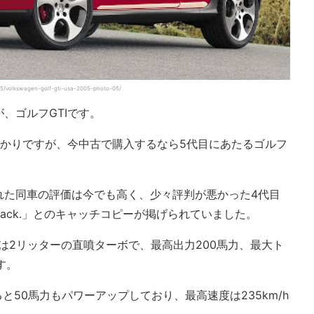
05/volkswagen-golf-gti-usa-2005-photo-05/
、ゴルフGTIです。
ばかりですが、今中古で購入するなら5代目にあたるゴルフ
造された同車の評価は今でも高く、少々評判が悪かった4代目
 back.」とのキャッチコピーが掲げられていました。
トは2リッターの直噴ターボで、最高出力200馬力、最大ト
す。
ると50馬力もパワーアップしており、最高速度は235km/h