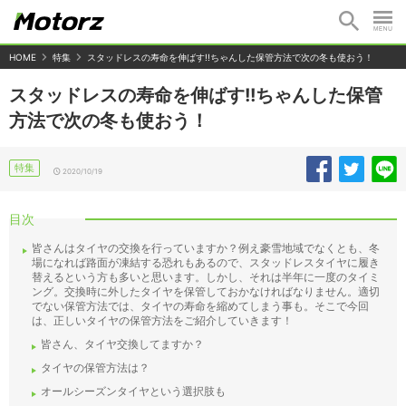
HOME
特集
スタッドレスの寿命を伸ばす!!ちゃんした保管方法で次の冬も使おう！
スタッドレスの寿命を伸ばす!!ちゃんした保管
方法で次の冬も使おう！
特集
2020/10/19
目次
皆さんはタイヤの交換を行っていますか？例え豪雪地域でなくとも、冬
場になれば路面が凍結する恐れもあるので、スタッドレスタイヤに履き
替えるという方も多いと思います。しかし、それは半年に一度のタイミ
ング。交換時に外したタイヤを保管しておかなければなりません。適切
でない保管方法では、タイヤの寿命を縮めてしまう事も。そこで今回
は、正しいタイヤの保管方法をご紹介していきます！
皆さん、タイヤ交換してますか？
タイヤの保管方法は？
オールシーズンタイヤという選択肢も