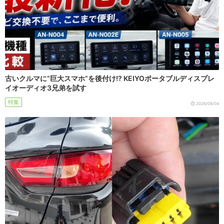
古いクルマに“巨大スマホ”を後付け!? KEIYOポータブルディスプレ
イオーディオ3兄弟を試す
特集
2026/08/04