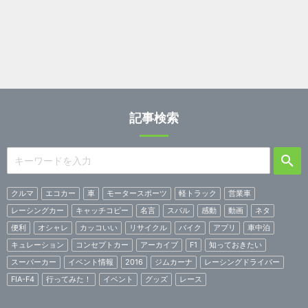
記事検索
クルマ
エコカー
車
モータースポーツ
軽トラック
営業車
レーシングカー
キャッチコピー
名言
スバル
感動
動画
ネタ
便利
オシャレ
カッコいい
リサイクル
バイク
アプリ
車中泊
キュレーション
コンセプトカー
アーカイブ
F1
知っておきたい
スーパーカー
イベント情報
2016
ジムカーナ
レーシングドライバー
FIA-F4
行ってみた！
イベント
グッズ
レース