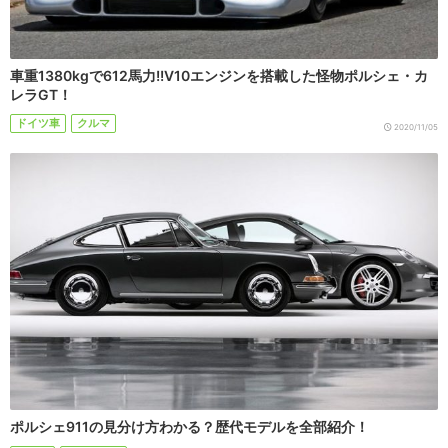
車重1380kgで612馬力!!V10エンジンを搭載した怪物ポルシェ・カ
レラGT！
ドイツ車
クルマ
2020/11/05
ポルシェ911の見分け方わかる？歴代モデルを全部紹介！