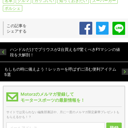
名車
クルマ
カッコいい
知っておきたい
スーパーカー
ポルシェ
この記事を
シェアする
ハンドルだけでプリウスが2台買える!?驚くべきF1マシンの値
段を大解剖！
もしもの時に備えよう！レッカーを呼ばずに済む便利アイテム
5選
Motorzのメルマガ登録して
モータースポーツの最新情報を！
サイトでは見られない編集部裏話や、月に一度のメルマガ限定豪華プレゼントも
もらえるかも！？
登録