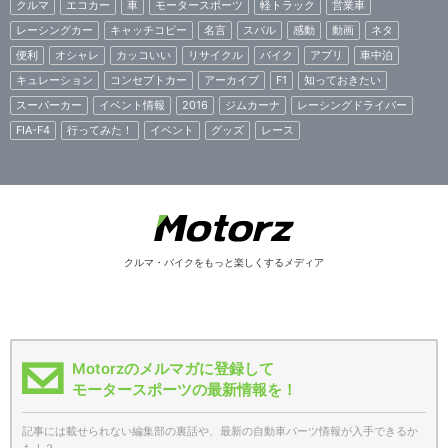
クルマ
エコカー
車
モータースポーツ
軽トラック
営業車
レーシングカー
キャッチコピー
名言
スバル
感動
動画
ネタ
便利
オシャレ
カッコいい
リサイクル
バイク
アプリ
車中泊
キュレーション
コンセプトカー
アーカイブ
F1
知っておきたい
スーパーカー
イベント情報
2016
ジムカーナ
レーシングドライバー
FIA-F4
行ってみた！
イベント
グッズ
レース
クルマ・バイクをもっと楽しくするメディア
Motorzのメルマガに登録して
モータースポーツの最新情報を！
記事には載せられない編集部の裏話や、最新の自動車パーツ情報が入手できるか
も！？