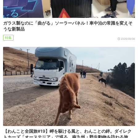
ガラス製なのに「曲がる」ソーラーパネル！車中泊の常識を変えそ
うな新製品
特集
2026/08/06
【わんこと全国旅#19】岬を駆ける風と、わんことの絆。ダイレク
トカーズ「オーステリア」で巡る、南九州・野生動物を訪ねる旅