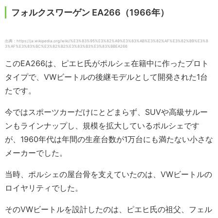
フォルクスワーゲン EA266（1966年）
出典：https://ja.wikipedia.org/wiki/%E3%83%95%E3%82%A9%E3%83%AB%E3%82%AF%E3%82%B9%E3%8
3%AF%E3%83%BC%E3%82%B2%E3%83%B3%E3%83%BBEA266
このEA266は、ピエヒ氏がポルシェ在籍中に作ったプロト
タイプで、VWビートルの後継モデルとして開発された1台
たです。
今ではスポーツカーだけにとどまらず、SUVや高級サルー
ンもラインナップし、規模を拡大しているポルシェです
が、1960年代は年間の生産台数が1万台にも満たない小さな
メーカーでした。
当時、ポルシェの屋台骨を支えていたのは、VWビートルの
ロイヤリティでした。
そのVWビートルを設計したのは、ピエヒ氏の祖父、フェル