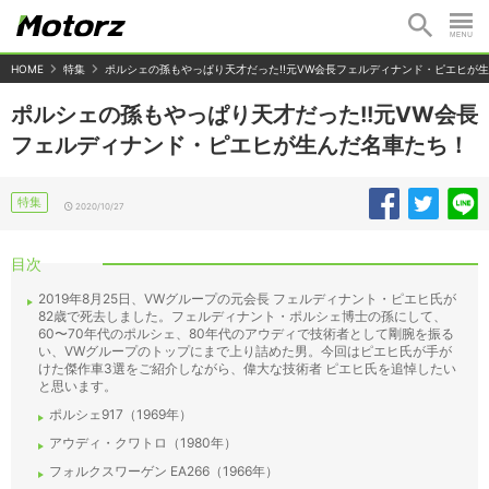
HOME
特集
ポルシェの孫もやっぱり天才だった!!元VW会長フェルディナンド・ピエヒが
ポルシェの孫もやっぱり天才だった!!元VW会長
フェルディナンド・ピエヒが生んだ名車たち！
特集
2020/10/27
目次
2019年8月25日、VWグループの元会長 フェルディナント・ピエヒ氏が
82歳で死去しました。フェルディナント・ポルシェ博士の孫にして、
60〜70年代のポルシェ、80年代のアウディで技術者として剛腕を振る
い、VWグループのトップにまで上り詰めた男。今回はピエヒ氏が手が
けた傑作車3選をご紹介しながら、偉大な技術者 ピエヒ氏を追悼したい
と思います。
ポルシェ917（1969年）
アウディ・クワトロ（1980年）
フォルクスワーゲン EA266（1966年）